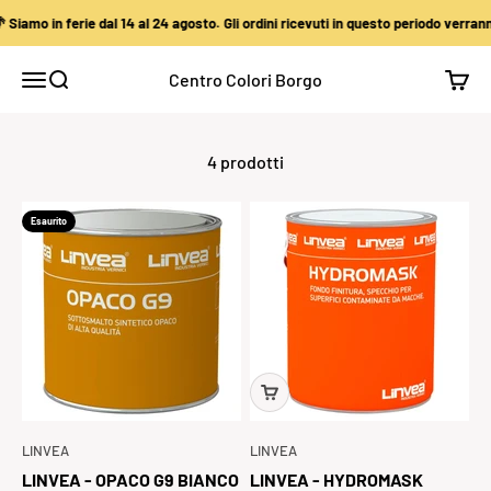
Vai al contenuto
Siamo in ferie dal 14 al 24 agosto. Gli ordini ricevuti in questo periodo verrann
Centro Colori Borgo
Apri il menu di navigazione
Mostra il menu di ricerca
Mostra
4 prodotti
Esaurito
LINVEA
LINVEA
LINVEA - OPACO G9 BIANCO
LINVEA - HYDROMASK