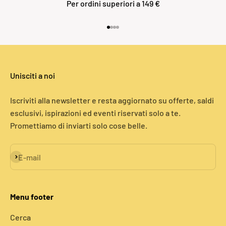
Per ordini superiori a 149 €
Vai all'articolo 1
Vai all'articolo 2
Vai all'articolo 3
Vai all'articolo 4
Unisciti a noi
Iscriviti alla newsletter e resta aggiornato su offerte, saldi
esclusivi, ispirazioni ed eventi riservati solo a te.
Promettiamo di inviarti solo cose belle.
Iscriviti alla newsletter
E-mail
Menu footer
Cerca