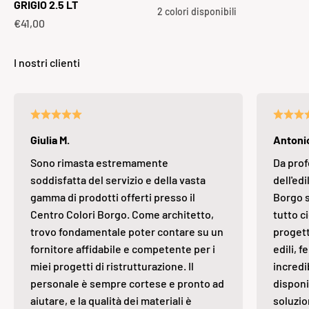
GRIGIO 2.5 LT
2 colori disponibili
Prezzo scontato
€41,00
Giulia M.
Antonio
Sono rimasta estremamente
Da prof
soddisfatta del servizio e della vasta
dell'edi
gamma di prodotti offerti presso il
Borgo s
Centro Colori Borgo. Come architetto,
tutto ci
trovo fondamentale poter contare su un
progett
fornitore affidabile e competente per i
edili, 
miei progetti di ristrutturazione. Il
incredi
personale è sempre cortese e pronto ad
disponi
aiutare, e la qualità dei materiali è
soluzio