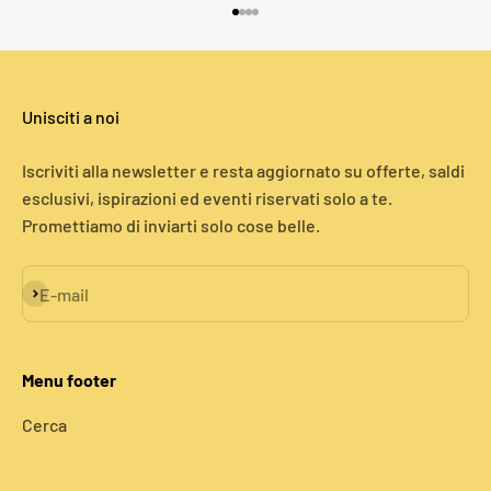
Vai all'articolo 1
Vai all'articolo 2
Vai all'articolo 3
Vai all'articolo 4
Unisciti a noi
Iscriviti alla newsletter e resta aggiornato su offerte, saldi
esclusivi, ispirazioni ed eventi riservati solo a te.
Promettiamo di inviarti solo cose belle.
Iscriviti alla newsletter
E-mail
Menu footer
Cerca