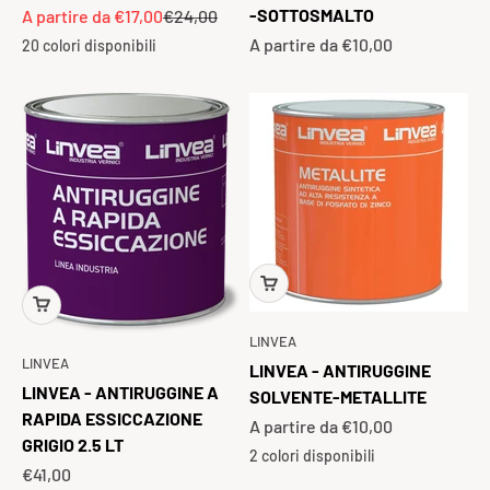
Prezzo scontato
Prezzo
-SOTTOSMALTO
A partire da €17,00
€24,00
Prezzo scontato
A partire da €10,00
20 colori disponibili
LINVEA
LINVEA
LINVEA - ANTIRUGGINE
LINVEA - ANTIRUGGINE A
SOLVENTE-METALLITE
RAPIDA ESSICCAZIONE
Prezzo scontato
A partire da €10,00
GRIGIO 2.5 LT
2 colori disponibili
Prezzo scontato
€41,00