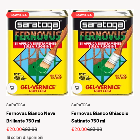
Risparmia 13%
Risparmia 13%
SARATOGA
SARATOGA
Fernovus Bianco Neve
Fernovus Bianco Ghiaccio
Brillante 750 ml
Satinato 750 ml
Prezzo scontato
Prezzo
Prezzo scontato
Prezzo
€20,00
€23,00
€20,00
€23,00
16 colori disponibili