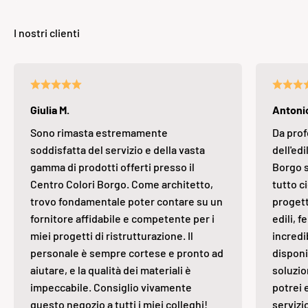
Giulia M.
Antonio
Sono rimasta estremamente
Da prof
soddisfatta del servizio e della vasta
dell'edi
gamma di prodotti offerti presso il
Borgo s
Centro Colori Borgo. Come architetto,
tutto ci
trovo fondamentale poter contare su un
progett
fornitore affidabile e competente per i
edili, 
miei progetti di ristrutturazione. Il
incredi
personale è sempre cortese e pronto ad
disponi
aiutare, e la qualità dei materiali è
soluzio
impeccabile. Consiglio vivamente
potrei 
questo negozio a tutti i miei colleghi!
servizi