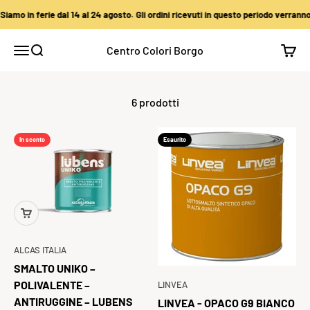
Vai al contenuto
amo in ferie dal 14 al 24 agosto. Gli ordini ricevuti in questo periodo verranno 
Centro Colori Borgo
Apri il menu di navigazione
Mostra il menu di ricerca
Mostra
6 prodotti
In sconto
Esaurito
ALCAS ITALIA
SMALTO UNIKO –
POLIVALENTE –
LINVEA
ANTIRUGGINE – LUBENS
LINVEA - OPACO G9 BIANCO