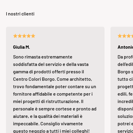
Giulia M.
Antonio
Sono rimasta estremamente
Da prof
soddisfatta del servizio e della vasta
dell'edi
gamma di prodotti offerti presso il
Borgo s
Centro Colori Borgo. Come architetto,
tutto ci
trovo fondamentale poter contare su un
progett
fornitore affidabile e competente per i
edili, 
miei progetti di ristrutturazione. Il
incredi
personale è sempre cortese e pronto ad
disponi
aiutare, e la qualità dei materiali è
soluzio
impeccabile. Consiglio vivamente
potrei 
questo negozio a tutti i miei colleghi!
servizi