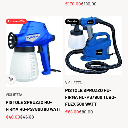
Prezzo scontato
Prezzo
€170,00
€190,00
Risparmia 13%
Esaurito
VIGLIETTA
PISTOLE SPRUZZO HU-
VIGLIETTA
FIRMA HU-PS/900 TUBO-
PISTOLE SPRUZZO HU-
FLEX 500 WATT
FIRMA HU-PS/800 80 WATT
Prezzo scontato
Prezzo
€68,00
€80,00
Prezzo scontato
Prezzo
€40,00
€46,00