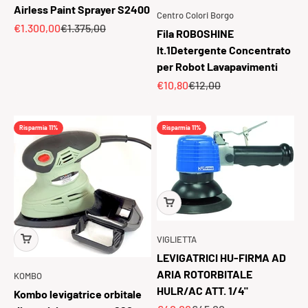
Airless Paint Sprayer S2400
Centro Colori Borgo
Prezzo scontato
Prezzo
€1.300,00
€1.375,00
Fila ROBOSHINE
lt.1Detergente Concentrato
per Robot Lavapavimenti
Prezzo scontato
Prezzo
€10,80
€12,00
Risparmia 11%
Risparmia 11%
VIGLIETTA
LEVIGATRICI HU-FIRMA AD
ARIA ROTORBITALE
KOMBO
HULR/AC ATT. 1/4"
Kombo levigatrice orbitale