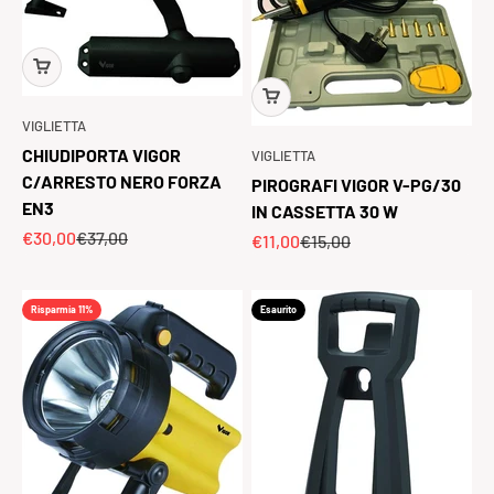
VIGLIETTA
CHIUDIPORTA VIGOR
VIGLIETTA
C/ARRESTO NERO FORZA
PIROGRAFI VIGOR V-PG/30
EN3
IN CASSETTA 30 W
Prezzo scontato
Prezzo
€30,00
€37,00
Prezzo scontato
Prezzo
€11,00
€15,00
Risparmia 11%
Esaurito