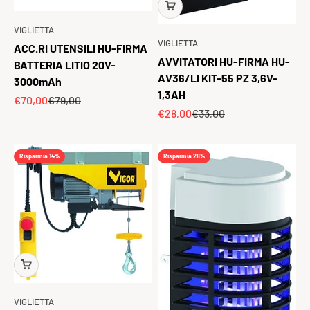
VIGLIETTA
VIGLIETTA
ACC.RI UTENSILI HU-FIRMA
AVVITATORI HU-FIRMA HU-
BATTERIA LITIO 20V-
AV36/LI KIT-55 PZ 3,6V-
3000mAh
1,3AH
Prezzo scontato
Prezzo
€70,00
€79,00
Prezzo scontato
Prezzo
€28,00
€33,00
Risparmia 14%
Risparmia 28%
VIGLIETTA