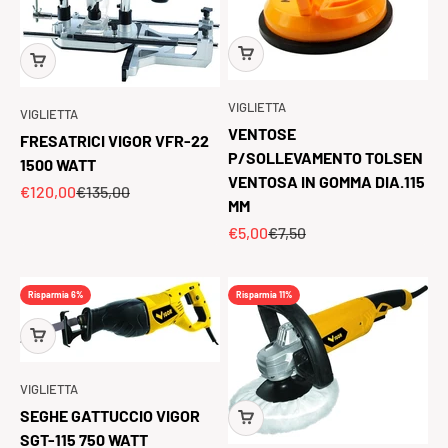
VIGLIETTA
VIGLIETTA
VENTOSE
FRESATRICI VIGOR VFR-22
P/SOLLEVAMENTO TOLSEN
1500 WATT
VENTOSA IN GOMMA DIA.115
Prezzo scontato
Prezzo
€120,00
€135,00
MM
Prezzo scontato
Prezzo
€5,00
€7,50
Risparmia 6%
Risparmia 11%
VIGLIETTA
SEGHE GATTUCCIO VIGOR
SGT-115 750 WATT