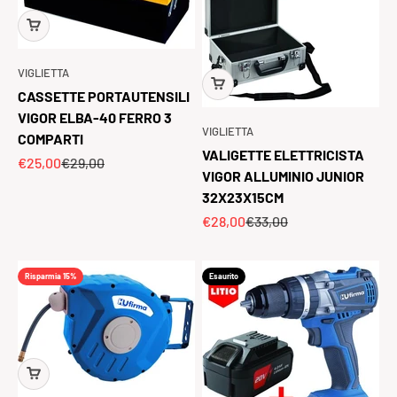
VIGLIETTA
CASSETTE PORTAUTENSILI
VIGOR ELBA-40 FERRO 3
VIGLIETTA
COMPARTI
VALIGETTE ELETTRICISTA
Prezzo scontato
Prezzo
€25,00
€29,00
VIGOR ALLUMINIO JUNIOR
32X23X15CM
Prezzo scontato
Prezzo
€28,00
€33,00
Risparmia 15%
Esaurito