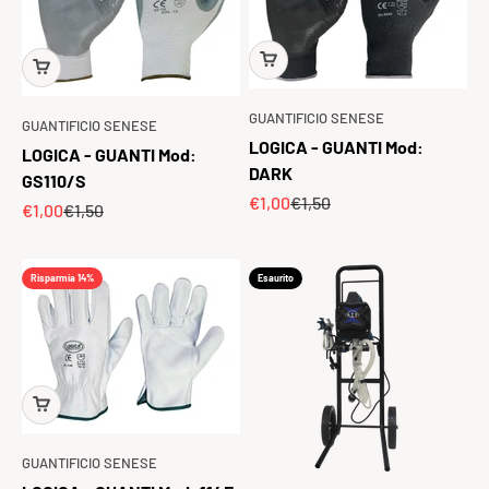
GUANTIFICIO SENESE
GUANTIFICIO SENESE
LOGICA - GUANTI Mod:
LOGICA - GUANTI Mod:
DARK
GS110/S
Prezzo scontato
Prezzo
€1,00
€1,50
Prezzo scontato
Prezzo
€1,00
€1,50
Risparmia 14%
Esaurito
GUANTIFICIO SENESE