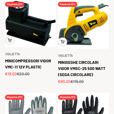
Risparmia 20%
Risparmia 22%
VIGLIETTA
VIGLIETTA
MINICOMPRESSORI VIGOR
MINISEGHE CIRCOLARI
VMC-11 12V PLASTIC
VIGOR VMSC-25 500 WATT
Prezzo scontato
Prezzo
€16,00
€20,00
(SEGA CIRCOLARE)
Prezzo scontato
Prezzo
€90,00
€115,00
Risparmia 33%
Risparmia 33%