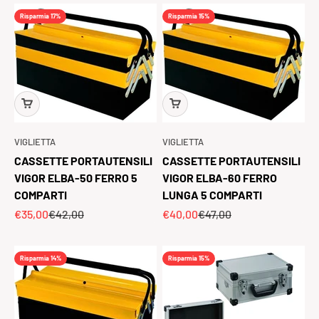
Risparmia 17%
Risparmia 15%
VIGLIETTA
VIGLIETTA
CASSETTE PORTAUTENSILI
CASSETTE PORTAUTENSILI
VIGOR ELBA-50 FERRO 5
VIGOR ELBA-60 FERRO
COMPARTI
LUNGA 5 COMPARTI
Prezzo scontato
Prezzo
Prezzo scontato
Prezzo
€35,00
€42,00
€40,00
€47,00
Risparmia 14%
Risparmia 15%