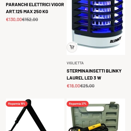
PARANCHI ELETTRICI VIGOR
ART.125 MAX 250 KG
Prezzo scontato
Prezzo
€130,00
€152,00
VIGLIETTA
STERMINAINSETTI BLINKY
LAUREL LED 3 W
Prezzo scontato
Prezzo
€18,00
€25,00
Risparmia 19%
Risparmia 27%