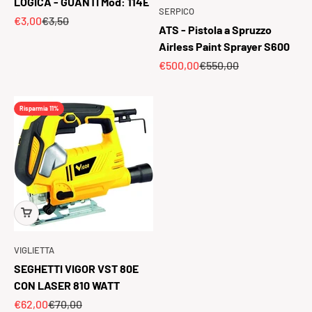
LOGICA - GUANTI Mod: 114E
SERPICO
Prezzo scontato
Prezzo
€3,00
€3,50
ATS - Pistola a Spruzzo
Airless Paint Sprayer S600
Prezzo scontato
Prezzo
€500,00
€550,00
Risparmia 11%
VIGLIETTA
SEGHETTI VIGOR VST 80E
CON LASER 810 WATT
Prezzo scontato
Prezzo
€62,00
€70,00