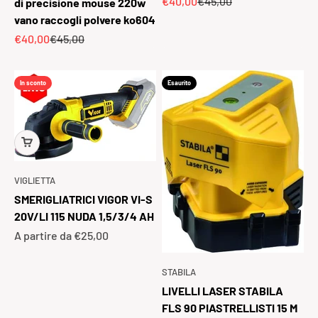
Prezzo scontato
Prezzo
€40,00
€45,00
di precisione mouse 220w
vano raccogli polvere ko604
Prezzo scontato
Prezzo
€40,00
€45,00
In sconto
Esaurito
VIGLIETTA
SMERIGLIATRICI VIGOR VI-S
20V/LI 115 NUDA 1,5/3/4 AH
Prezzo scontato
A partire da €25,00
STABILA
LIVELLI LASER STABILA
FLS 90 PIASTRELLISTI 15 M