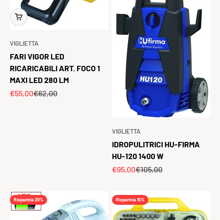
VIGLIETTA
FARI VIGOR LED
RICARICABILI ART. FOCO 1
MAXI LED 280 LM
Prezzo scontato
Prezzo
€55,00
€62,00
VIGLIETTA
IDROPULITRICI HU-FIRMA
HU-120 1400 W
Prezzo scontato
Prezzo
€95,00
€105,00
Risparmia 20%
Risparmia 15%