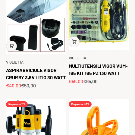
VIGLIETTA
VIGLIETTA
MULTIUTENSILI VIGOR VUM-
ASPIRABRICIOLE VIGOR
165 KIT 165 PZ 130 WATT
CRUMBY 3,6V LITIO 30 WATT
Prezzo scontato
Prezzo
€55,00
€65,00
Prezzo scontato
Prezzo
€40,00
€50,00
Risparmia 11%
Risparmia 33%