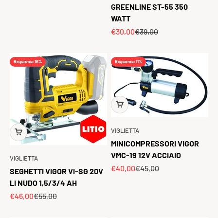
GREENLINE ST-55 350
WATT
Prezzo scontato
Prezzo
€30,00
€39,00
Risparmia 16%
Risparmia 11%
VIGLIETTA
MINICOMPRESSORI VIGOR
VMC-19 12V ACCIAIO
VIGLIETTA
Prezzo scontato
Prezzo
€40,00
€45,00
SEGHETTI VIGOR VI-SG 20V
LI NUDO 1,5/3/4 AH
Prezzo scontato
Prezzo
€46,00
€55,00