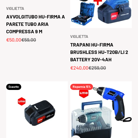
VIGLIETTA
AVVOLGITUBO HU-FIRMA A
PARETE TUBO ARIA
COMPRESSA 9 M
VIGLIETTA
Prezzo scontato
Prezzo
€50,00
€59,00
TRAPANI HU-FIRMA
BRUSHLESS HU-T20B/LI 2
BATTERY 20V-4AH
Prezzo scontato
Prezzo
€240,00
€259,00
Esaurito
Risparmia 15%