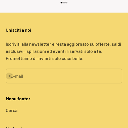
Vai all'articolo 1
Vai all'articolo 2
Vai all'articolo 3
Vai all'articolo 4
Unisciti a noi
Iscriviti alla newsletter e resta aggiornato su offerte, saldi
esclusivi, ispirazioni ed eventi riservati solo a te.
Promettiamo di inviarti solo cose belle.
Iscriviti alla newsletter
E-mail
Menu footer
Cerca