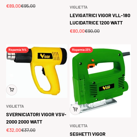
Prezzo scontato
Prezzo
€89,00
€95,00
VIGLIETTA
LEVIGATRICI VIGOR VLL-180
LUCIDATRICE 1200 WATT
Prezzo scontato
Prezzo
€80,00
€90,00
Risparmia 14%
Risparmia 23%
VIGLIETTA
SVERNICIATORI VIGOR VSV-
2000 2000 WATT
VIGLIETTA
Prezzo scontato
Prezzo
€32,00
€37,00
SEGHETTI VIGOR