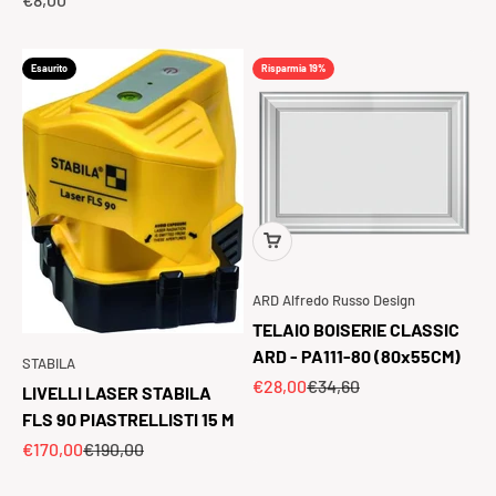
Esaurito
Risparmia 19%
ARD Alfredo Russo Design
TELAIO BOISERIE CLASSIC
ARD - PA111-80 (80x55CM)
STABILA
Prezzo scontato
Prezzo
€28,00
€34,60
LIVELLI LASER STABILA
FLS 90 PIASTRELLISTI 15 M
Prezzo scontato
Prezzo
€170,00
€190,00