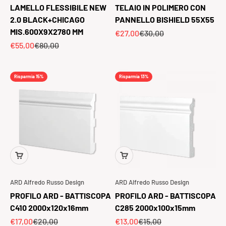
LAMELLO FLESSIBILE NEW
TELAIO IN POLIMERO CON
2.0 BLACK+CHICAGO
PANNELLO BISHIELD 55X55
MIS.600X9X2780 MM
Prezzo scontato
Prezzo
€27,00
€30,00
Prezzo scontato
Prezzo
€55,00
€80,00
Risparmia 15%
Risparmia 13%
ARD Alfredo Russo Design
ARD Alfredo Russo Design
PROFILO ARD - BATTISCOPA
PROFILO ARD - BATTISCOPA
C410 2000x120x16mm
C285 2000x100x15mm
Prezzo scontato
Prezzo
Prezzo scontato
Prezzo
€17,00
€20,00
€13,00
€15,00