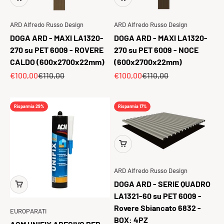
ARD Alfredo Russo Design
ARD Alfredo Russo Design
DOGA ARD - MAXI LA1320-
DOGA ARD - MAXI LA1320-
270 su PET 6009 - ROVERE
270 su PET 6009 - NOCE
CALDO (600x2700x22mm)
(600x2700x22mm)
Prezzo scontato
Prezzo
Prezzo scontato
Prezzo
€100,00
€110,00
€100,00
€110,00
Risparmia 29%
Risparmia 17%
ARD Alfredo Russo Design
DOGA ARD - SERIE QUADRO
LA1321-60 su PET 6009 -
Rovere Sbiancato 6832 -
EUROPARATI
BOX: 4PZ