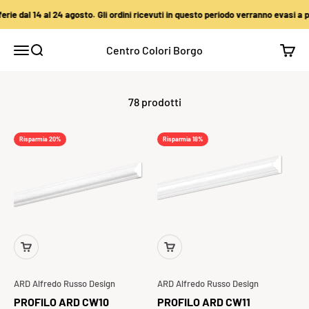
Vai al contenuto
l 14 al 24 agosto. Gli ordini ricevuti in questo periodo verranno evasi a partire
Centro Colori Borgo
Apri il menu di navigazione
Mostra il menu di ricerca
Mostra
78 prodotti
Risparmia 20%
Risparmia 18%
ARD Alfredo Russo Design
ARD Alfredo Russo Design
PROFILO ARD CW10
PROFILO ARD CW11