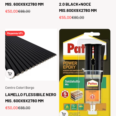
MIS. 600X9X2780 MM
2.0 BLACK+NOCE
MIS.600X9X2780 MM
Prezzo scontato
Prezzo
€50,00
€88,00
Prezzo scontato
Prezzo
€55,00
€80,00
Risparmia 43%
Centro Colori Borgo
LAMELLO FLESSIBILE NERO
MIS. 600X9X2780 MM
Prezzo scontato
Prezzo
€50,00
€88,00