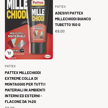
PATTEX
ADESIVI PATTEX
MILLECHIODI BIANCO
TUBETTO 150 G
Prezzo scontato
€8,00
PATTEX
PATTEX MILLECHIODI
EXTREME COLLA DI
MONTAGGIO PER TUTTI I
MATERIALI IN AMBIENTI
INTERNI ED ESTERNI -
FLACONE DA 142G
Prezzo scontato
€8,00