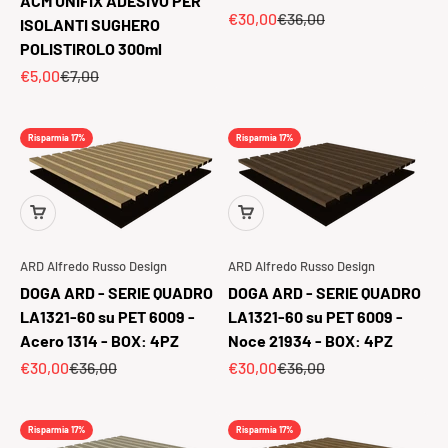
ACM UNIFIX ADESIVO PER
Prezzo scontato
Prezzo
€30,00
€36,00
ISOLANTI SUGHERO
POLISTIROLO 300ml
Prezzo scontato
Prezzo
€5,00
€7,00
Risparmia 17%
Risparmia 17%
ARD Alfredo Russo Design
ARD Alfredo Russo Design
DOGA ARD - SERIE QUADRO
DOGA ARD - SERIE QUADRO
LA1321-60 su PET 6009 -
LA1321-60 su PET 6009 -
Acero 1314 - BOX: 4PZ
Noce 21934 - BOX: 4PZ
Prezzo scontato
Prezzo
Prezzo scontato
Prezzo
€30,00
€36,00
€30,00
€36,00
Risparmia 17%
Risparmia 17%