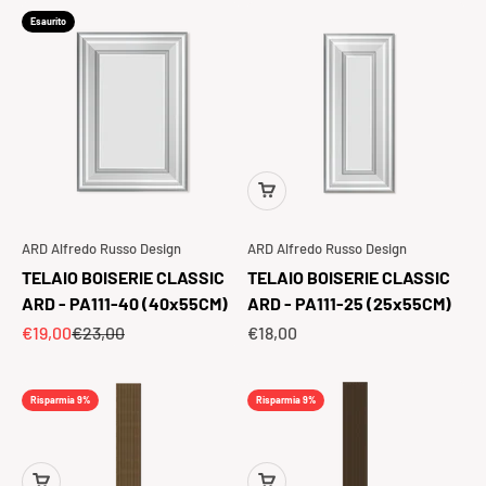
Esaurito
ARD Alfredo Russo Design
ARD Alfredo Russo Design
TELAIO BOISERIE CLASSIC
TELAIO BOISERIE CLASSIC
ARD - PA111-40 (40x55CM)
ARD - PA111-25 (25x55CM)
Prezzo scontato
Prezzo
Prezzo scontato
€19,00
€23,00
€18,00
Risparmia 9%
Risparmia 9%