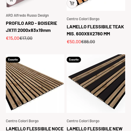
ARD Alfredo Russo Design
Centro Colori Borgo
PROFILO ARD - BOISERIE
LAMELLO FLESSIBILE TEAK
JX111 2000x83x19mm
MIS. 600X9X2780 MM
Prezzo scontato
Prezzo
€15,00
€17,00
Prezzo scontato
Prezzo
€50,00
€88,00
Esaurito
Esaurito
Centro Colori Borgo
Centro Colori Borgo
LAMELLO FLESSIBILE NOCE
LAMELLO FLESSIBILE NEW