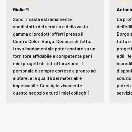
Giulia M.
Antonio
Sono rimasta estremamente
Da prof
soddisfatta del servizio e della vasta
dell'edi
gamma di prodotti offerti presso il
Borgo s
Centro Colori Borgo. Come architetto,
tutto ci
trovo fondamentale poter contare su un
progett
fornitore affidabile e competente per i
edili, 
miei progetti di ristrutturazione. Il
incredi
personale è sempre cortese e pronto ad
disponi
aiutare, e la qualità dei materiali è
soluzio
impeccabile. Consiglio vivamente
potrei 
questo negozio a tutti i miei colleghi!
servizi