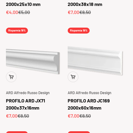
2000x25x10 mm
2000x38x18 mm
Prezzo scontato
Prezzo
Prezzo scontato
Prezzo
€4,00
€5,00
€7,00
€8,50
Risparmia 18%
Risparmia 18%
ARD Alfredo Russo Design
ARD Alfredo Russo Design
PROFILO ARD JX71
PROFILO ARD JC169
2000x37x16mm
2000x60x16mm
Prezzo scontato
Prezzo
Prezzo scontato
Prezzo
€7,00
€8,50
€7,00
€8,50