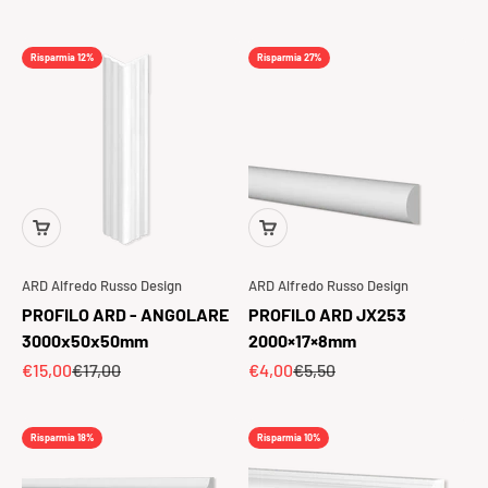
Risparmia 12%
Risparmia 27%
ARD Alfredo Russo Design
ARD Alfredo Russo Design
PROFILO ARD - ANGOLARE
PROFILO ARD JX253
3000x50x50mm
2000×17×8mm
Prezzo scontato
Prezzo
Prezzo scontato
Prezzo
€15,00
€17,00
€4,00
€5,50
Risparmia 18%
Risparmia 10%