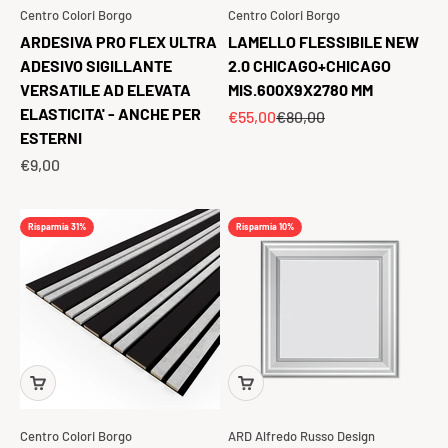
Centro Colori Borgo
Centro Colori Borgo
ARDESIVA PRO FLEX ULTRA
LAMELLO FLESSIBILE NEW
ADESIVO SIGILLANTE
2.0 CHICAGO+CHICAGO
VERSATILE AD ELEVATA
MIS.600X9X2780 MM
ELASTICITA' - ANCHE PER
Prezzo scontato
Prezzo
€55,00
€80,00
ESTERNI
Prezzo scontato
€9,00
Risparmia 31%
Risparmia 10%
Centro Colori Borgo
ARD Alfredo Russo Design