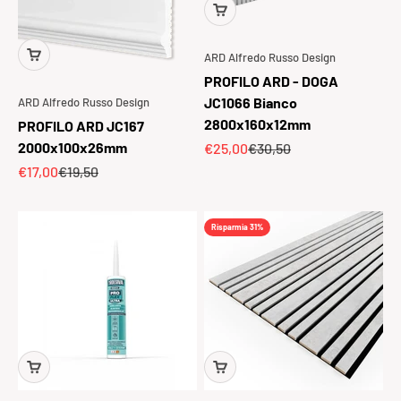
ARD Alfredo Russo Design
PROFILO ARD - DOGA
JC1066 Bianco
ARD Alfredo Russo Design
2800x160x12mm
PROFILO ARD JC167
2000x100x26mm
Prezzo scontato
Prezzo
€25,00
€30,50
Prezzo scontato
Prezzo
€17,00
€19,50
Risparmia 31%