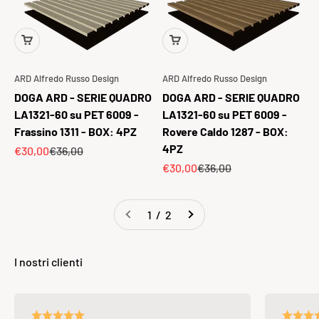
ARD Alfredo Russo Design
ARD Alfredo Russo Design
DOGA ARD - SERIE QUADRO
DOGA ARD - SERIE QUADRO
LA1321-60 su PET 6009 -
LA1321-60 su PET 6009 -
Frassino 1311 - BOX: 4PZ
Rovere Caldo 1287 - BOX:
4PZ
Prezzo scontato
Prezzo
€30,00
€36,00
Prezzo scontato
Prezzo
€30,00
€36,00
1 / 2