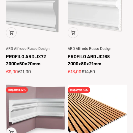
ARD Alfredo Russo Design
ARD Alfredo Russo Design
PROFILO ARD JX72
PROFILO ARD JC168
2000x60x20mm
2000x80x21mm
Prezzo scontato
Prezzo
Prezzo scontato
Prezzo
€9,00
€11,00
€13,00
€14,50
Risparmia 12%
Risparmia 43%