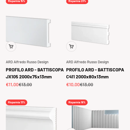
Risparmia 15%
Risparmia 23%
ARD Alfredo Russo Design
ARD Alfredo Russo Design
PROFILO ARD - BATTISCOPA
PROFILO ARD - BATTISCOPA
JX105 2000x75x13mm
C411 2000x80x13mm
Prezzo scontato
Prezzo
Prezzo scontato
Prezzo
€11,00
€13,00
€10,00
€13,00
Risparmia 13%
Risparmia 18%