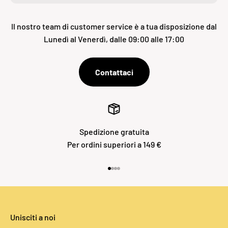
Il nostro team di customer service è a tua disposizione dal
Lunedì al Venerdì, dalle 09:00 alle 17:00
Contattaci
Spedizione gratuita
Per ordini superiori a 149 €
Vai all'articolo 1
Vai all'articolo 2
Vai all'articolo 3
Vai all'articolo 4
Unisciti a noi