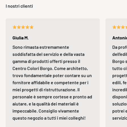
Giulia M.
Antonio
Sono rimasta estremamente
Da prof
soddisfatta del servizio e della vasta
dell'edi
gamma di prodotti offerti presso il
Borgo s
Centro Colori Borgo. Come architetto,
tutto ci
trovo fondamentale poter contare su un
progett
fornitore affidabile e competente per i
edili, 
miei progetti di ristrutturazione. Il
incredi
personale è sempre cortese e pronto ad
disponi
aiutare, e la qualità dei materiali è
soluzio
impeccabile. Consiglio vivamente
potrei 
questo negozio a tutti i miei colleghi!
servizi