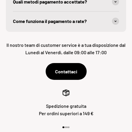
Quali metodi pagamento accettate?
Come funziona il pagamento a rate?
Il nostro team di customer service è a tua disposizione dal
Lunedì al Venerdì, dalle 09:00 alle 17:00
Contattaci
Spedizione gratuita
Per ordini superiori a 149 €
Vai all'articolo 1
Vai all'articolo 2
Vai all'articolo 3
Vai all'articolo 4