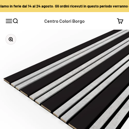
Vai al contenuto
mo in ferie dal 14 al 24 agosto. Gli ordini ricevuti in questo periodo verranno e
Centro Colori Borgo
Apri il menu di navigazione
Mostra il menu di ricerca
Mostra
Ingrandisci immagine