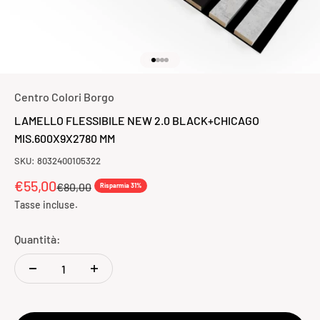
Vai all'articolo 1
Vai all'articolo 2
Vai all'articolo 3
Vai all'articolo 4
Centro Colori Borgo
LAMELLO FLESSIBILE NEW 2.0 BLACK+CHICAGO
MIS.600X9X2780 MM
SKU: 8032400105322
Prezzo scontato
€55,00
Prezzo
€80,00
Risparmia 31%
Tasse incluse.
Quantità: