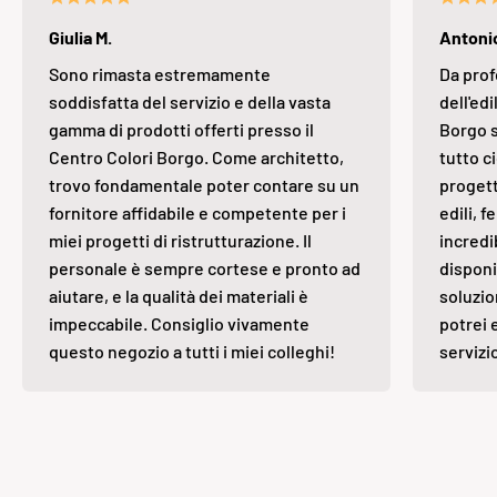
Giulia M.
Antonio
Sono rimasta estremamente
Da prof
soddisfatta del servizio e della vasta
dell'edi
gamma di prodotti offerti presso il
Borgo s
Centro Colori Borgo. Come architetto,
tutto ci
trovo fondamentale poter contare su un
progett
fornitore affidabile e competente per i
edili, 
miei progetti di ristrutturazione. Il
incredi
personale è sempre cortese e pronto ad
disponi
aiutare, e la qualità dei materiali è
soluzio
impeccabile. Consiglio vivamente
potrei 
questo negozio a tutti i miei colleghi!
servizi