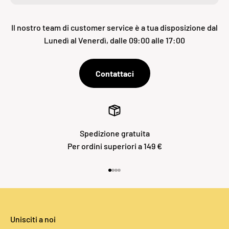
Il nostro team di customer service è a tua disposizione dal
Lunedì al Venerdì, dalle 09:00 alle 17:00
Contattaci
Spedizione gratuita
Per ordini superiori a 149 €
Vai all'articolo 1
Vai all'articolo 2
Vai all'articolo 3
Vai all'articolo 4
Unisciti a noi