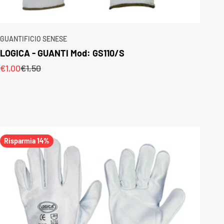
GUANTIFICIO SENESE
LOGICA - GUANTI Mod: GS110/S
Prezzo scontato
Prezzo
€1,00
€1,50
Risparmia 14%