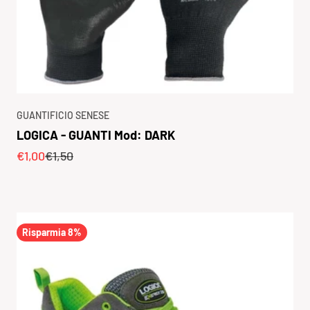
GUANTIFICIO SENESE
LOGICA - GUANTI Mod: DARK
Prezzo scontato
Prezzo
€1,00
€1,50
Risparmia 8%