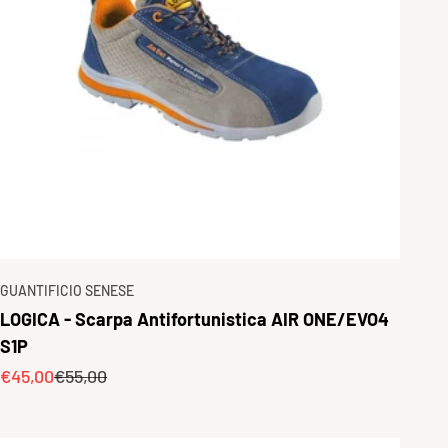
GUANTIFICIO SENESE
LOGICA - Scarpa Antifortunistica AIR ONE/EVO4
S1P
Prezzo scontato
Prezzo
€45,00
€55,00