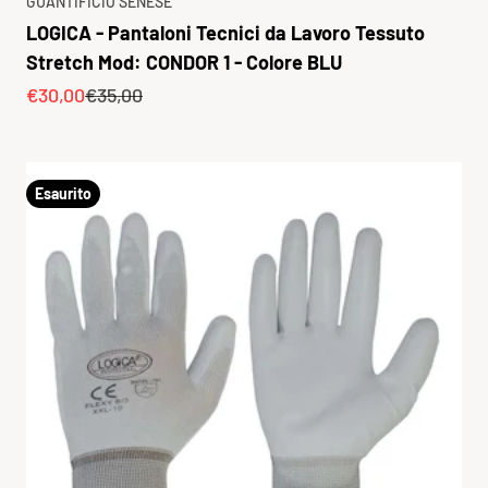
GUANTIFICIO SENESE
LOGICA - Pantaloni Tecnici da Lavoro Tessuto
Stretch Mod: CONDOR 1 - Colore BLU
Prezzo scontato
Prezzo
€30,00
€35,00
Esaurito