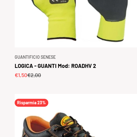
GUANTIFICIO SENESE
LOGICA - GUANTI Mod: ROADHV 2
Prezzo scontato
Prezzo
€1,50
€2,00
Risparmia 23%