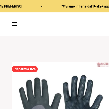
Vai al contenuto
🌴 Siamo in ferie dal 14 al 24 agosto. Gli ordini
Apri il menu di navigazione
Risparmia 14%