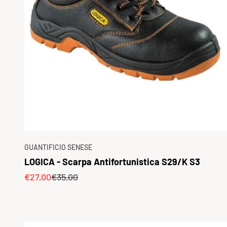
GUANTIFICIO SENESE
LOGICA - Scarpa Antifortunistica S29/K S3
Prezzo scontato
Prezzo
€27,00
€35,00