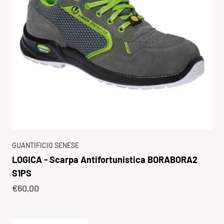
GUANTIFICIO SENESE
LOGICA - Scarpa Antifortunistica BORABORA2
S1PS
Prezzo scontato
€60,00