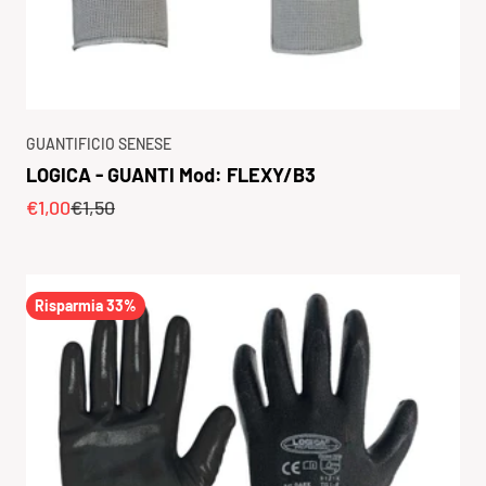
GUANTIFICIO SENESE
LOGICA - GUANTI Mod: FLEXY/B3
Prezzo scontato
Prezzo
€1,00
€1,50
Risparmia 33%