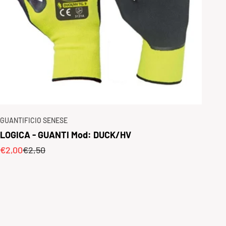
GUANTIFICIO SENESE
LOGICA - GUANTI Mod: DUCK/HV
Prezzo scontato
Prezzo
€2,00
€2,50