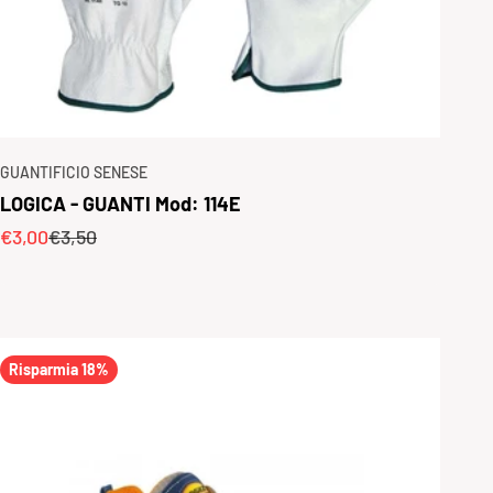
GUANTIFICIO SENESE
LOGICA - GUANTI Mod: 114E
Prezzo scontato
Prezzo
€3,00
€3,50
Risparmia 18%