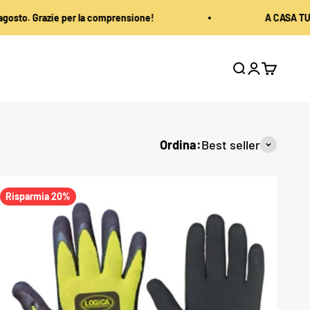
per la comprensione!
A CASA TUA IN 48 ORE
Mostra il menu
Mostra acc
Mostra il
Ordina:
Best seller
Risparmia 20%