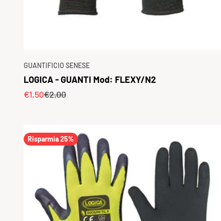
GUANTIFICIO SENESE
LOGICA - GUANTI Mod: FLEXY/N2
Prezzo scontato
Prezzo
€1,50
€2,00
Risparmia 25%