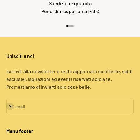
Spedizione gratuita
Per ordini superiori a 149 €
Vai all'articolo 1
Vai all'articolo 2
Vai all'articolo 3
Vai all'articolo 4
Unisciti a noi
Iscriviti alla newsletter e resta aggiornato su offerte, saldi
esclusivi, ispirazioni ed eventi riservati solo a te.
Promettiamo di inviarti solo cose belle.
Iscriviti alla newsletter
E-mail
Menu footer