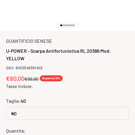
Vai all'articolo 1
Vai all'articolo 2
Vai all'articolo 3
Vai all'articolo 4
Vai all'articolo 5
Vai all'articolo 6
Vai all'articolo 7
Vai all'articolo 8
GUANTIFICIO SENESE
U-POWER - Scarpa Antifortunistica RL 20386 Mod:
YELLOW
SKU: 8033546381403
Prezzo scontato
€80,00
Prezzo
€99,90
Risparmia 20%
Tasse incluse.
Taglia:
40
40
Quantità: