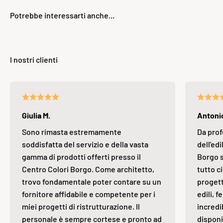
Giulia M.
Antonio
Sono rimasta estremamente
Da prof
soddisfatta del servizio e della vasta
dell'edi
gamma di prodotti offerti presso il
Borgo s
Centro Colori Borgo. Come architetto,
tutto ci
trovo fondamentale poter contare su un
progett
fornitore affidabile e competente per i
edili, 
miei progetti di ristrutturazione. Il
incredi
personale è sempre cortese e pronto ad
disponi