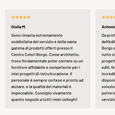
Giulia M.
Antonio
Sono rimasta estremamente
Da prof
soddisfatta del servizio e della vasta
dell'edi
gamma di prodotti offerti presso il
Borgo s
Centro Colori Borgo. Come architetto,
tutto ci
trovo fondamentale poter contare su un
progett
fornitore affidabile e competente per i
edili, 
miei progetti di ristrutturazione. Il
incredi
personale è sempre cortese e pronto ad
disponi
aiutare, e la qualità dei materiali è
soluzio
impeccabile. Consiglio vivamente
potrei 
questo negozio a tutti i miei colleghi!
servizi