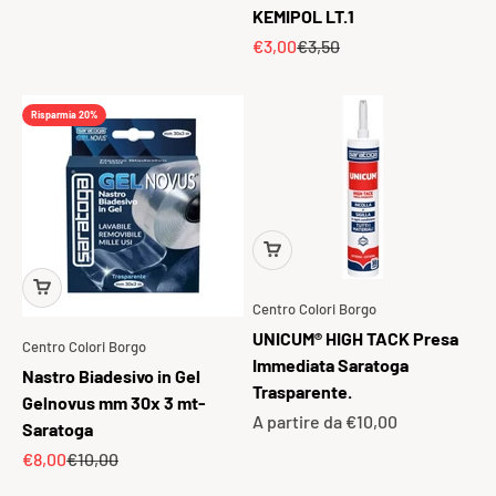
KEMIPOL LT.1
Prezzo scontato
Prezzo
€3,00
€3,50
Risparmia 20%
Centro Colori Borgo
UNICUM® HIGH TACK Presa
Centro Colori Borgo
Immediata Saratoga
Nastro Biadesivo in Gel
Trasparente.
Gelnovus mm 30x 3 mt-
Prezzo scontato
A partire da €10,00
Saratoga
Prezzo scontato
Prezzo
€8,00
€10,00