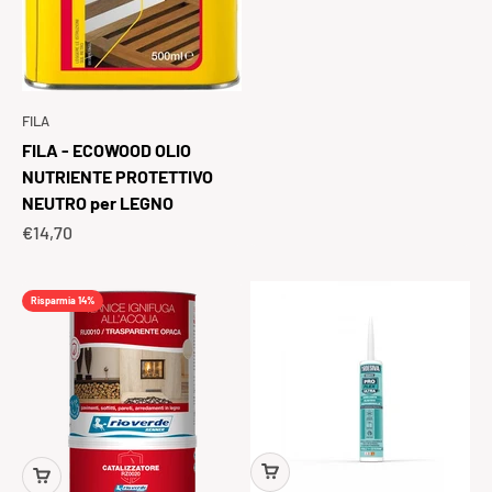
FILA
FILA - ECOWOOD OLIO
NUTRIENTE PROTETTIVO
NEUTRO per LEGNO
Prezzo scontato
€14,70
Risparmia 14%