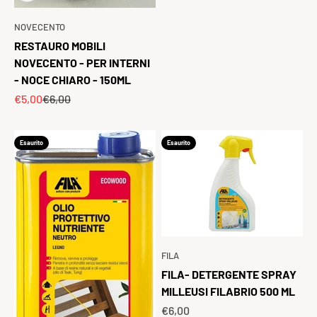
NOVECENTO
RESTAURO MOBILI
NOVECENTO - PER INTERNI
- NOCE CHIARO - 150ML
Prezzo scontato
Prezzo
€5,00
€6,00
Esaurito
Esaurito
FILA
FILA- DETERGENTE SPRAY
MILLEUSI FILABRIO 500 ML
Prezzo scontato
€6,00