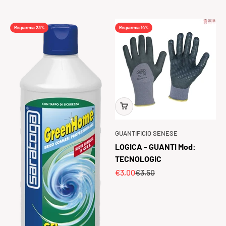
Risparmia 23%
Risparmia 14%
GUANTIFICIO SENESE
LOGICA - GUANTI Mod:
TECNOLOGIC
Prezzo scontato
Prezzo
€3,00
€3,50