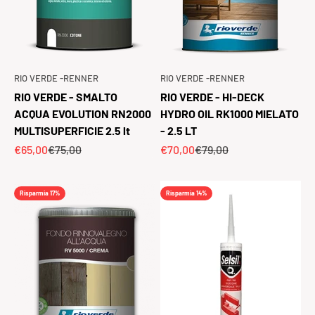
RIO VERDE -RENNER
RIO VERDE -RENNER
RIO VERDE - SMALTO
RIO VERDE - HI-DECK
ACQUA EVOLUTION RN2000
HYDRO OIL RK1000 MIELATO
MULTISUPERFICIE 2.5 lt
- 2.5 LT
Prezzo scontato
Prezzo
Prezzo scontato
Prezzo
€65,00
€75,00
€70,00
€79,00
Risparmia 17%
Risparmia 14%