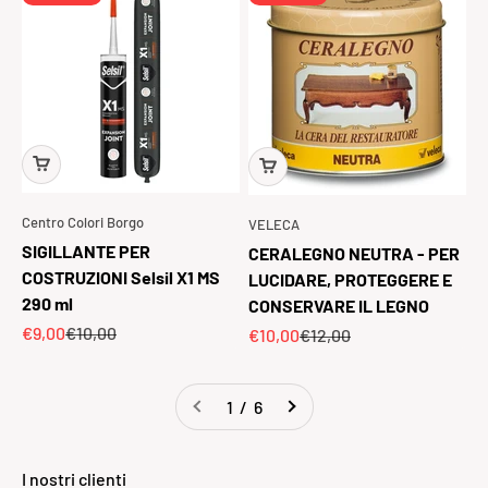
Centro Colori Borgo
VELECA
SIGILLANTE PER
CERALEGNO NEUTRA - PER
COSTRUZIONI Selsil X1 MS
LUCIDARE, PROTEGGERE E
290 ml
CONSERVARE IL LEGNO
Prezzo scontato
Prezzo
€9,00
€10,00
Prezzo scontato
Prezzo
€10,00
€12,00
1 / 6