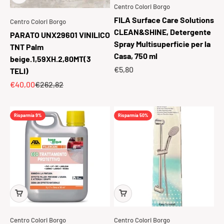
Centro Colori Borgo
FILA Surface Care Solutions
Centro Colori Borgo
CLEAN&SHINE, Detergente
PARATO UNX29601 VINILICO
Spray Multisuperficie per la
TNT Palm
Casa, 750 ml
beige.1,59XH.2,80MT(3
Prezzo scontato
€5,80
TELI)
Prezzo scontato
Prezzo
€40,00
€262,82
Risparmia 9%
Risparmia 50%
Centro Colori Borgo
Centro Colori Borgo