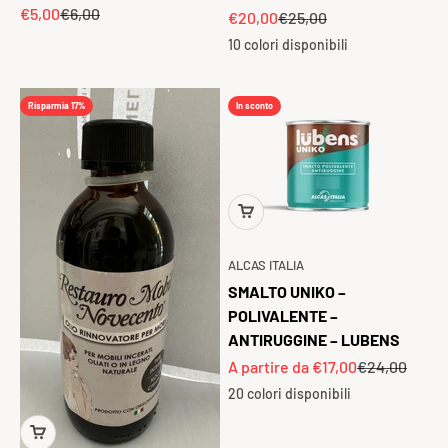
Prezzo scontato
Prezzo
€5,00
€6,00
Prezzo scontato
Prezzo
€20,00
€25,00
10 colori disponibili
Risparmia 17%
In sconto
ALCAS ITALIA
SMALTO UNIKO –
POLIVALENTE –
ANTIRUGGINE – LUBENS
Prezzo scontato
Prezzo
A partire da €17,00
€24,00
20 colori disponibili