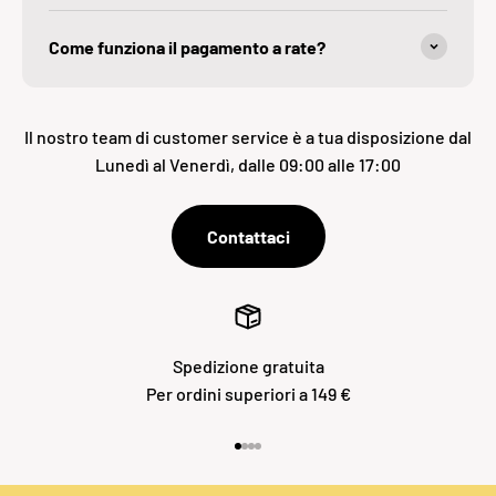
Come funziona il pagamento a rate?
Il nostro team di customer service è a tua disposizione dal
Lunedì al Venerdì, dalle 09:00 alle 17:00
Contattaci
Spedizione gratuita
Per ordini superiori a 149 €
Vai all'articolo 1
Vai all'articolo 2
Vai all'articolo 3
Vai all'articolo 4