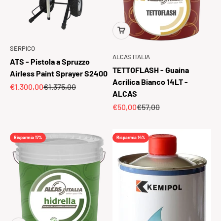
SERPICO
ALCAS ITALIA
ATS - Pistola a Spruzzo
TETTOFLASH - Guaina
Airless Paint Sprayer S2400
Acrilica Bianco 14LT -
Prezzo scontato
Prezzo
€1.300,00
€1.375,00
ALCAS
Prezzo scontato
Prezzo
€50,00
€57,00
Risparmia 17%
Risparmia 14%