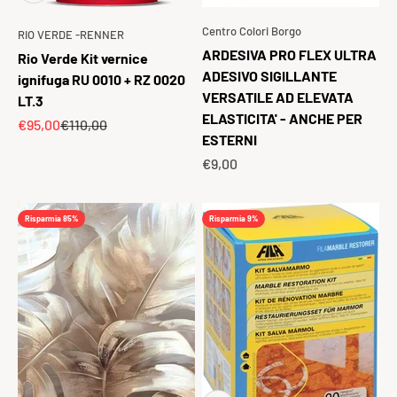
Centro Colori Borgo
RIO VERDE -RENNER
ARDESIVA PRO FLEX ULTRA
Rio Verde Kit vernice
ADESIVO SIGILLANTE
ignifuga RU 0010 + RZ 0020
VERSATILE AD ELEVATA
LT.3
ELASTICITA' - ANCHE PER
Prezzo scontato
Prezzo
€95,00
€110,00
ESTERNI
Prezzo scontato
€9,00
Risparmia 85%
Risparmia 9%