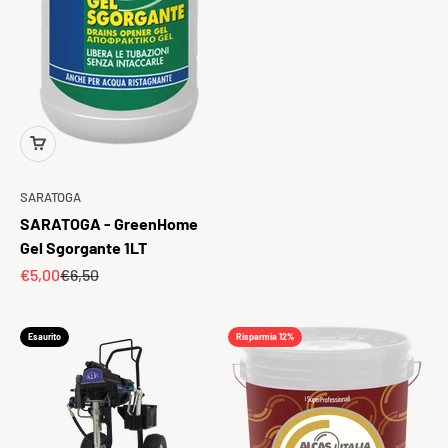
SARATOGA
SARATOGA - GreenHome
Gel Sgorgante 1LT
Prezzo scontato
Prezzo
€5,00
€6,50
Esaurito
Risparmia 12%