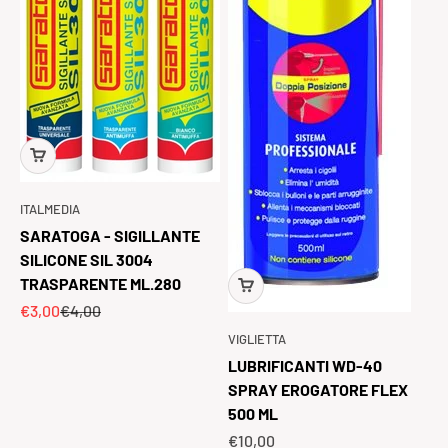
ITALMEDIA
SARATOGA - SIGILLANTE
SILICONE SIL 3004
TRASPARENTE ML.280
Prezzo scontato
Prezzo
€3,00
€4,00
VIGLIETTA
LUBRIFICANTI WD-40
SPRAY EROGATORE FLEX
500 ML
Prezzo scontato
€10,00