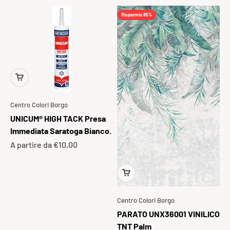
Risparmia 85%
Centro Colori Borgo
UNICUM® HIGH TACK Presa
Immediata Saratoga Bianco.
Prezzo scontato
A partire da €10,00
Centro Colori Borgo
PARATO UNX36001 VINILICO
TNT Palm