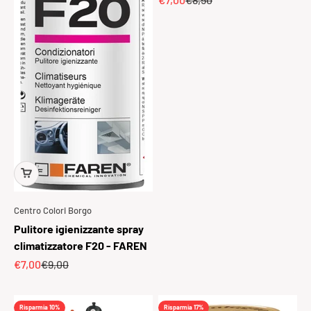
Centro Colori Borgo
Pulitore igienizzante spray
climatizzatore F20 - FAREN
Prezzo scontato
Prezzo
€7,00
€9,00
Risparmia 10%
Risparmia 17%