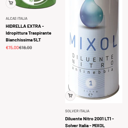
ALCAS ITALIA
HIDRELLA EXTRA -
Idropittura Traspirante
Bianchissima 5LT
Prezzo scontato
Prezzo
€15,00
€18,00
SOLVER ITALIA
Diluente Nitro 2001 LT1 -
Solver Italia - MIXOL