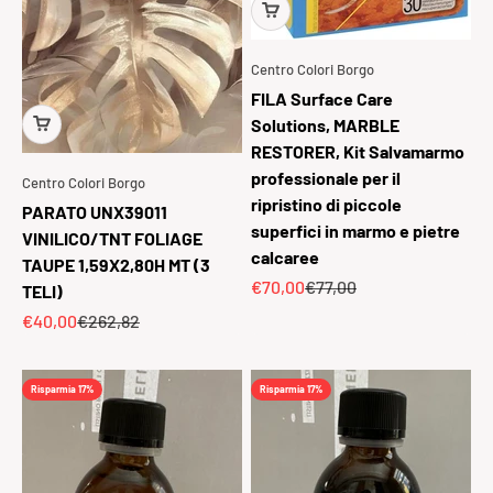
Centro Colori Borgo
FILA Surface Care
Solutions, MARBLE
RESTORER, Kit Salvamarmo
professionale per il
Centro Colori Borgo
ripristino di piccole
PARATO UNX39011
superfici in marmo e pietre
VINILICO/TNT FOLIAGE
calcaree
TAUPE 1,59X2,80H MT (3
Prezzo scontato
Prezzo
€70,00
€77,00
TELI)
Prezzo scontato
Prezzo
€40,00
€262,82
Risparmia 17%
Risparmia 17%