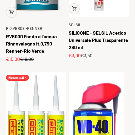
SELSIL
RIO VERDE -RENNER
SILICONE - SELSIL Acetico
RV5000 Fondo all'acqua
Universale Plus Trasparente
Rinnovalegno lt.0,750
280 ml
Renner-Rio Verde
Prezzo scontato
Prezzo
€3,00
€3,50
Prezzo scontato
Prezzo
€15,00
€18,00
Risparmia 25%