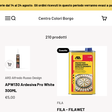
Vai al contenuto
 al 24 agosto. Gli ordini ricevuti in questo periodo verranno evasi a partire dal
Centro Colori Borgo
Apri il menu di navigazione
Mostra il menu di ricerca
Mostra
210 prodotti
Esaurito
ARD Alfredo Russo Design
APW130 Ardesiva Pro White
300ML
Prezzo scontato
€5,00
FILA
FILA - FILAWET