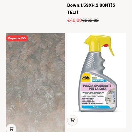
Down.1,59XH.2,80MT(3
TELI)
Prezzo scontato
Prezzo
€40,00
€262,82
Risparmia 85%