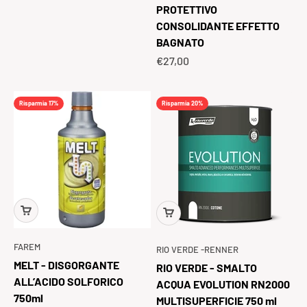
PROTETTIVO
CONSOLIDANTE EFFETTO
BAGNATO
Prezzo scontato
€27,00
Risparmia 17%
Risparmia 20%
FAREM
RIO VERDE -RENNER
MELT - DISGORGANTE
RIO VERDE - SMALTO
ALL’ACIDO SOLFORICO
ACQUA EVOLUTION RN2000
750ml
MULTISUPERFICIE 750 ml