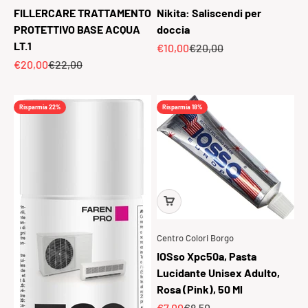
FILLERCARE TRATTAMENTO
Nikita: Saliscendi per
PROTETTIVO BASE ACQUA
doccia
LT.1
Prezzo scontato
Prezzo
€10,00
€20,00
Prezzo scontato
Prezzo
€20,00
€22,00
Risparmia 22%
Risparmia 18%
Centro Colori Borgo
IOSso Xpc50a, Pasta
Lucidante Unisex Adulto,
Rosa (Pink), 50 Ml
Prezzo scontato
Prezzo
€7,00
€8,50