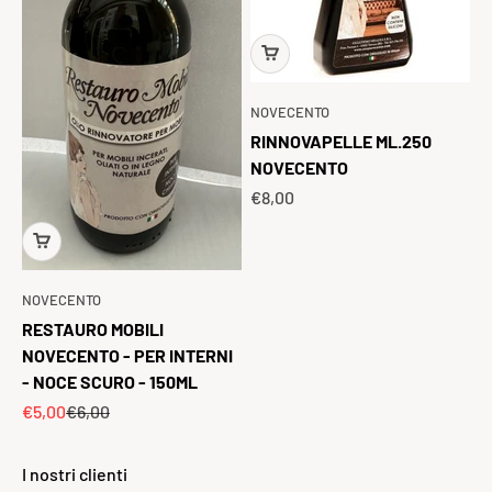
NOVECENTO
RINNOVAPELLE ML.250
NOVECENTO
Prezzo scontato
€8,00
NOVECENTO
RESTAURO MOBILI
NOVECENTO - PER INTERNI
- NOCE SCURO - 150ML
Prezzo scontato
Prezzo
€5,00
€6,00