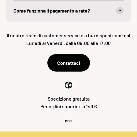
Come funziona il pagamento a rate?
Il nostro team di customer service è a tua disposizione dal
Lunedì al Venerdì, dalle 09:00 alle 17:00
Contattaci
Spedizione gratuita
Per ordini superiori a 149 €
Vai all'articolo 1
Vai all'articolo 2
Vai all'articolo 3
Vai all'articolo 4