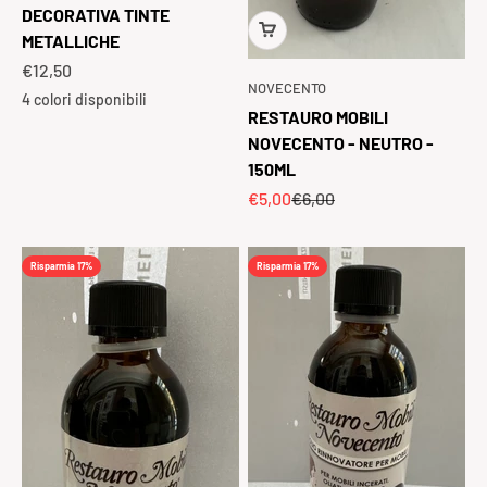
DECORATIVA TINTE
METALLICHE
Prezzo scontato
€12,50
NOVECENTO
4 colori disponibili
RESTAURO MOBILI
NOVECENTO - NEUTRO -
150ML
Prezzo scontato
Prezzo
€5,00
€6,00
Risparmia 17%
Risparmia 17%