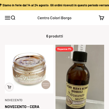
Vai al contenuto
iamo in ferie dal 14 al 24 agosto. Gli ordini ricevuti in questo periodo verranno
Centro Colori Borgo
Apri il menu di navigazione
Mostra il menu di ricerca
Mostra
6 prodotti
Risparmia 17%
NOVECENTO
NOVECENTO - CERA