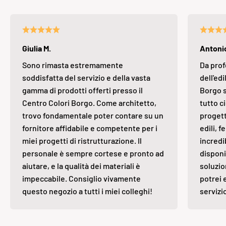
Giulia M.
Antonio
Sono rimasta estremamente
Da prof
soddisfatta del servizio e della vasta
dell'edi
gamma di prodotti offerti presso il
Borgo s
Centro Colori Borgo. Come architetto,
tutto ci
trovo fondamentale poter contare su un
progett
fornitore affidabile e competente per i
edili, 
miei progetti di ristrutturazione. Il
incredi
personale è sempre cortese e pronto ad
disponi
aiutare, e la qualità dei materiali è
soluzio
impeccabile. Consiglio vivamente
potrei 
questo negozio a tutti i miei colleghi!
servizi