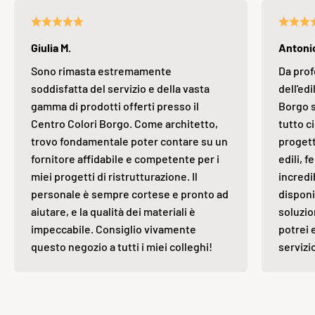
Giulia M.
Antonio
Sono rimasta estremamente
Da prof
soddisfatta del servizio e della vasta
dell'edi
gamma di prodotti offerti presso il
Borgo s
Centro Colori Borgo. Come architetto,
tutto ci
trovo fondamentale poter contare su un
progett
fornitore affidabile e competente per i
edili, 
miei progetti di ristrutturazione. Il
incredi
personale è sempre cortese e pronto ad
disponi
aiutare, e la qualità dei materiali è
soluzio
impeccabile. Consiglio vivamente
potrei 
questo negozio a tutti i miei colleghi!
servizi