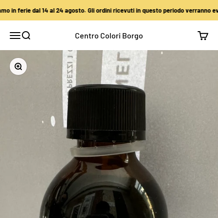
Vai al contenuto
n ferie dal 14 al 24 agosto. Gli ordini ricevuti in questo periodo verranno evasi
Centro Colori Borgo
Apri il menu di navigazione
Mostra il menu di ricerca
Mostra
Ingrandisci immagine