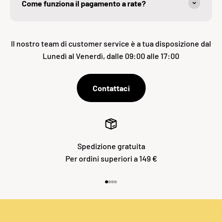
Come funziona il pagamento a rate?
Il nostro team di customer service è a tua disposizione dal
Lunedì al Venerdì, dalle 09:00 alle 17:00
Contattaci
Spedizione gratuita
Per ordini superiori a 149 €
Vai all'articolo 1
Vai all'articolo 2
Vai all'articolo 3
Vai all'articolo 4