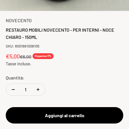
NOVECENTO
RESTAURO MOBILI NOVECENTO - PER INTERNI - NOCE
CHIARO - 150ML
SKU: 8001661006105
Prezzo scontato
€5,00
Prezzo
€6,00
Risparmia 17%
Tasse incluse.
Quantità:
Aggiungi al carrello