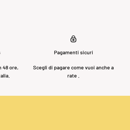
s
Pagamenti sicuri
n 48 ore,
Scegli di pagare come vuoi anche a
alia.
rate .