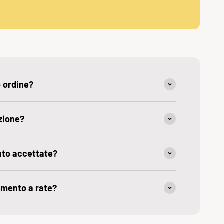
o ordine?
zione?
nto accettate?
amento a rate?