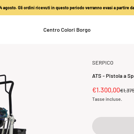
 Gli ordini ricevuti in questo periodo verranno evasi a partire dal 25 agos
Centro Colori Borgo
SERPICO
ATS - Pistola a S
Prezzo sconta
€1.300,00
Prezz
€1.37
Tasse incluse.