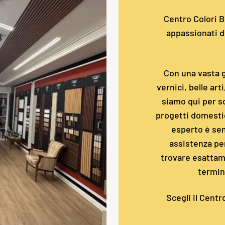
Centro Colori Bo
appassionati de
Con una vasta g
vernici, belle art
siamo qui per so
progetti domestic
esperto è sem
assistenza pe
trovare esattame
termin
Scegli il Centr