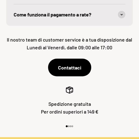
Come funziona il pagamento a rate?
Il nostro team di customer service è a tua disposizione dal
Lunedì al Venerdì, dalle 09:00 alle 17:00
Contattaci
Spedizione gratuita
Per ordini superiori a 149 €
Vai all'articolo 1
Vai all'articolo 2
Vai all'articolo 3
Vai all'articolo 4