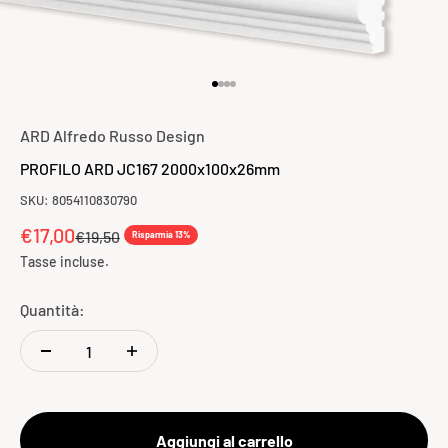
Vai all'articolo 1
Vai all'articolo 2
Vai all'articolo 3
Vai all'articolo 4
ARD Alfredo Russo Design
PROFILO ARD JC167 2000x100x26mm
SKU: 8054110830790
Prezzo scontato
€17,00
Prezzo
€19,50
Risparmia 13%
Tasse incluse.
Quantità:
Aggiungi al carrello