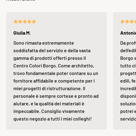
Giulia M.
Antonio
Sono rimasta estremamente
Da prof
soddisfatta del servizio e della vasta
dell'edi
gamma di prodotti offerti presso il
Borgo s
Centro Colori Borgo. Come architetto,
tutto ci
trovo fondamentale poter contare su un
progett
fornitore affidabile e competente per i
edili, 
miei progetti di ristrutturazione. Il
incredi
personale è sempre cortese e pronto ad
disponi
aiutare, e la qualità dei materiali è
soluzio
impeccabile. Consiglio vivamente
potrei 
questo negozio a tutti i miei colleghi!
servizi