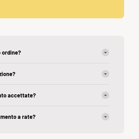
o ordine?
zione?
nto accettate?
amento a rate?