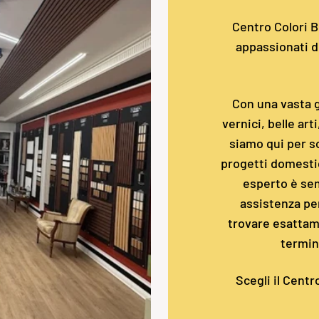
Centro Colori Bo
appassionati de
Con una vasta g
vernici, belle art
siamo qui per so
progetti domestic
esperto è sem
assistenza pe
trovare esattame
termin
Scegli il Centr