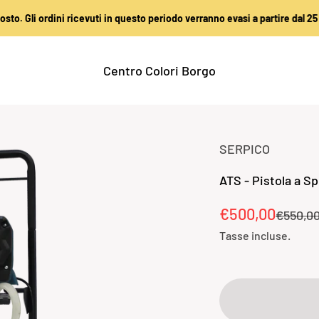
 ordini ricevuti in questo periodo verranno evasi a partire dal 25 agosto. 
Centro Colori Borgo
SERPICO
ATS - Pistola a S
Prezzo sconta
€500,00
Prezzo
€550,0
Tasse incluse.