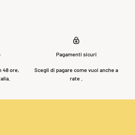
s
Pagamenti sicuri
n 48 ore,
Scegli di pagare come vuoi anche a
alia.
rate .