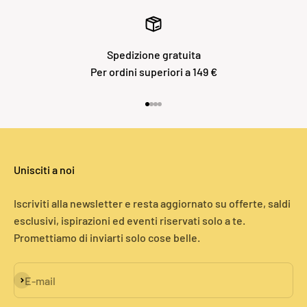
Spedizione gratuita
Per ordini superiori a 149 €
Vai all'articolo 1
Vai all'articolo 2
Vai all'articolo 3
Vai all'articolo 4
Unisciti a noi
Iscriviti alla newsletter e resta aggiornato su offerte, saldi
esclusivi, ispirazioni ed eventi riservati solo a te.
Promettiamo di inviarti solo cose belle.
Iscriviti alla newsletter
E-mail