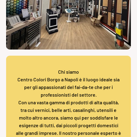
Chi siamo
Centro Colori Borgo a Napoli è il luogo ideale sia
per gli appassionati del fai-da-te che per i
professionisti del settore.
Con una vasta gamma di prodotti di alta qualità,
tra cui vernici, belle arti, casalinghi, utensili e
molto altro ancora, siamo qui per soddisfare le
esigenze di tutti, dai piccoli progetti domestici
alle grandi imprese. Il nostro personale esperto è