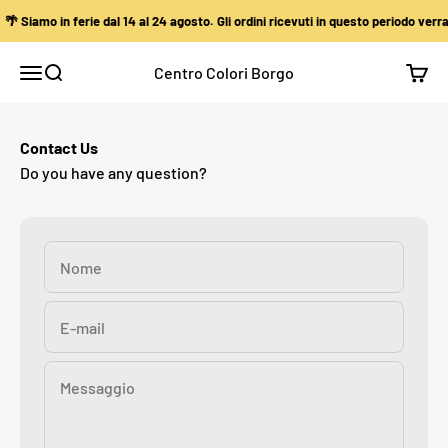
Vai al contenuto
 Siamo in ferie dal 14 al 24 agosto. Gli ordini ricevuti in questo periodo verra
Centro Colori Borgo
Apri il menu di navigazione
Mostra il menu di ricerca
Mostra
Contact Us
Do you have any question?
Nome
E-mail
Messaggio