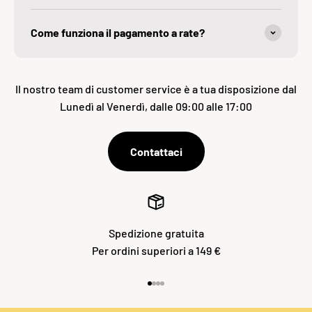
Come funziona il pagamento a rate?
Il nostro team di customer service è a tua disposizione dal
Lunedì al Venerdì, dalle 09:00 alle 17:00
Contattaci
Spedizione gratuita
Per ordini superiori a 149 €
Vai all'articolo 1
Vai all'articolo 2
Vai all'articolo 3
Vai all'articolo 4