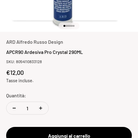
Vai all'articolo 1
Vai all'articolo 2
Vai all'articolo 3
Vai all'articolo 4
Vai all'articolo 5
Vai all'articolo 6
ARD Alfredo Russo Design
APCR90 Ardesiva Pro Crystal 290ML
SKU: 8054110833128
Prezzo scontato
€12,00
Tasse incluse.
Quantità:
Aggiungi al carrello