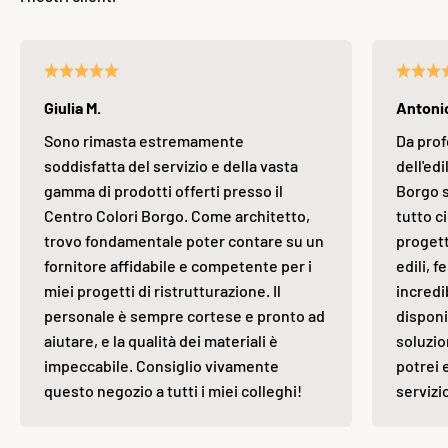
Giulia M.
Antonio
Sono rimasta estremamente
Da prof
soddisfatta del servizio e della vasta
dell'edi
gamma di prodotti offerti presso il
Borgo s
Centro Colori Borgo. Come architetto,
tutto ci
trovo fondamentale poter contare su un
progett
fornitore affidabile e competente per i
edili, 
miei progetti di ristrutturazione. Il
incredi
personale è sempre cortese e pronto ad
disponi
aiutare, e la qualità dei materiali è
soluzio
impeccabile. Consiglio vivamente
potrei 
questo negozio a tutti i miei colleghi!
servizi