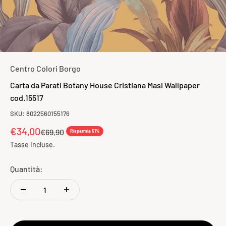
Centro Colori Borgo
Carta da Parati Botany House Cristiana Masi Wallpaper
cod.15517
SKU: 8022560155176
Prezzo scontato
€34,00
Prezzo
€69,90
Risparmia 51%
Tasse incluse.
Quantità: