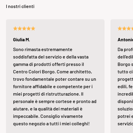
Giulia M.
Antonio
Sono rimasta estremamente
Da prof
soddisfatta del servizio e della vasta
dell'edi
gamma di prodotti offerti presso il
Borgo s
Centro Colori Borgo. Come architetto,
tutto ci
trovo fondamentale poter contare su un
progett
fornitore affidabile e competente per i
edili, 
miei progetti di ristrutturazione. Il
incredi
personale è sempre cortese e pronto ad
disponi
aiutare, e la qualità dei materiali è
soluzio
impeccabile. Consiglio vivamente
potrei 
questo negozio a tutti i miei colleghi!
servizi