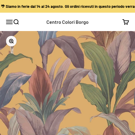
Vai al contenuto
Siamo in ferie dal 14 al 24 agosto. Gli ordini ricevuti in questo periodo verrann
Centro Colori Borgo
Apri il menu di navigazione
Mostra il menu di ricerca
Mostra
Ingrandisci immagine