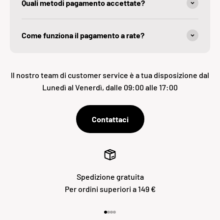
Quali metodi pagamento accettate?
Come funziona il pagamento a rate?
Il nostro team di customer service è a tua disposizione dal
Lunedì al Venerdì, dalle 09:00 alle 17:00
Contattaci
Spedizione gratuita
Per ordini superiori a 149 €
Vai all'articolo 1
Vai all'articolo 2
Vai all'articolo 3
Vai all'articolo 4