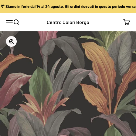
Vai al contenuto
Siamo in ferie dal 14 al 24 agosto. Gli ordini ricevuti in questo periodo verran
Centro Colori Borgo
Apri il menu di navigazione
Mostra il menu di ricerca
Mostra
Ingrandisci immagine