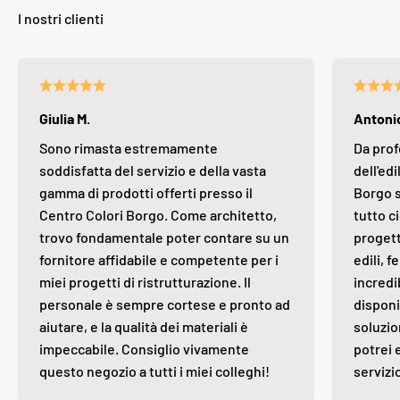
Giulia M.
Antonio
Sono rimasta estremamente
Da prof
soddisfatta del servizio e della vasta
dell'edi
gamma di prodotti offerti presso il
Borgo s
Centro Colori Borgo. Come architetto,
tutto ci
trovo fondamentale poter contare su un
progett
fornitore affidabile e competente per i
edili, 
miei progetti di ristrutturazione. Il
incredi
personale è sempre cortese e pronto ad
disponi
aiutare, e la qualità dei materiali è
soluzio
impeccabile. Consiglio vivamente
potrei 
questo negozio a tutti i miei colleghi!
servizi