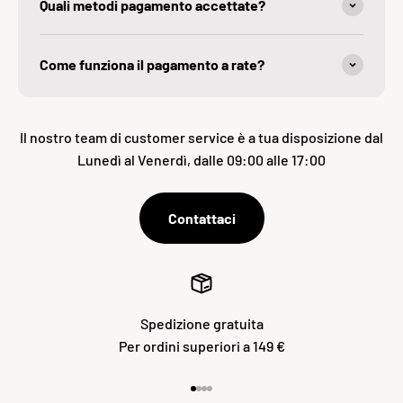
Quali metodi pagamento accettate?
Come funziona il pagamento a rate?
Il nostro team di customer service è a tua disposizione dal
Lunedì al Venerdì, dalle 09:00 alle 17:00
Contattaci
Spedizione gratuita
Per ordini superiori a 149 €
Vai all'articolo 1
Vai all'articolo 2
Vai all'articolo 3
Vai all'articolo 4