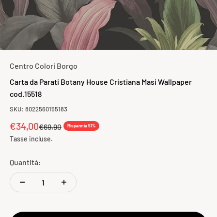
Centro Colori Borgo
Carta da Parati Botany House Cristiana Masi Wallpaper
cod.15518
SKU: 8022560155183
Prezzo scontato
€34,00
Prezzo
€69,90
Risparmia 51%
Tasse incluse.
Quantità: