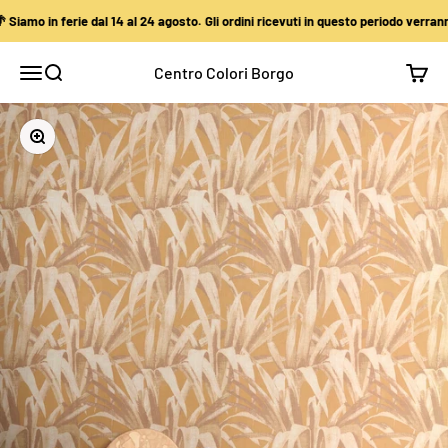
Vai al contenuto
amo in ferie dal 14 al 24 agosto. Gli ordini ricevuti in questo periodo verranno 
Centro Colori Borgo
Apri il menu di navigazione
Mostra il menu di ricerca
Mostra
Ingrandisci immagine