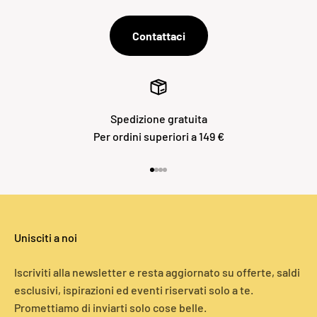
Contattaci
Spedizione gratuita
Per ordini superiori a 149 €
Vai all'articolo 1
Vai all'articolo 2
Vai all'articolo 3
Vai all'articolo 4
Unisciti a noi
Iscriviti alla newsletter e resta aggiornato su offerte, saldi
esclusivi, ispirazioni ed eventi riservati solo a te.
Promettiamo di inviarti solo cose belle.