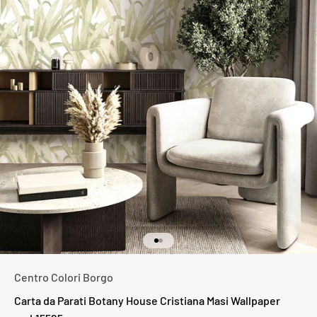
Vai all'articolo 1
Vai all'articolo 2
Centro Colori Borgo
Carta da Parati Botany House Cristiana Masi Wallpaper