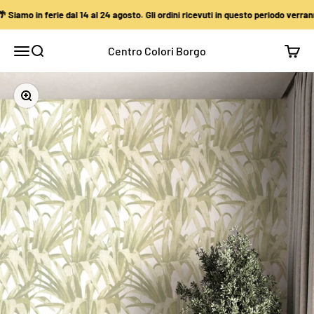
Vai al contenuto
iamo in ferie dal 14 al 24 agosto. Gli ordini ricevuti in questo periodo verranno
Centro Colori Borgo
Apri il menu di navigazione
Mostra il menu di ricerca
Mostra
Ingrandisci immagine