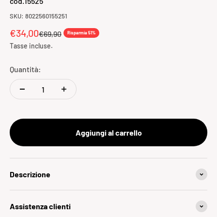
cod.15525
SKU: 8022560155251
Prezzo scontato
€34,00
Prezzo
€69,90
Risparmia 51%
Tasse incluse.
Quantità:
Aggiungi al carrello
Descrizione
Assistenza clienti