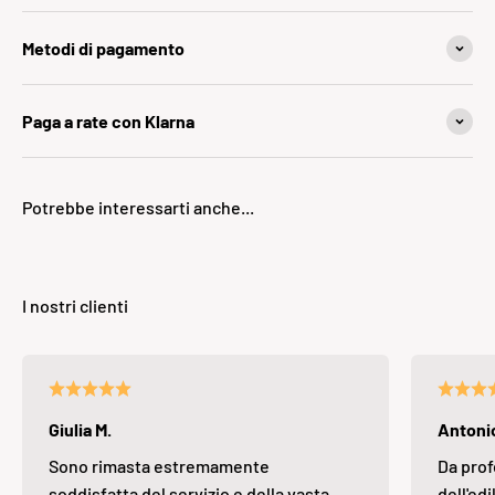
Metodi di pagamento
Paga a rate con Klarna
Giulia M.
Antonio
Sono rimasta estremamente
Da prof
soddisfatta del servizio e della vasta
dell'edi