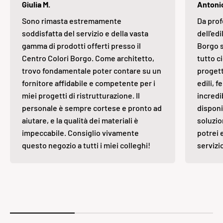
Giulia M.
Antonio
Sono rimasta estremamente
Da prof
soddisfatta del servizio e della vasta
dell'edi
gamma di prodotti offerti presso il
Borgo s
Centro Colori Borgo. Come architetto,
tutto ci
trovo fondamentale poter contare su un
progett
fornitore affidabile e competente per i
edili, 
miei progetti di ristrutturazione. Il
incredi
personale è sempre cortese e pronto ad
disponi
aiutare, e la qualità dei materiali è
soluzio
impeccabile. Consiglio vivamente
potrei 
questo negozio a tutti i miei colleghi!
servizi