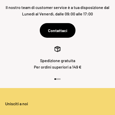
Il nostro team di customer service è a tua disposizione dal
Lunedì al Venerdì, dalle 09:00 alle 17:00
Contattaci
Spedizione gratuita
Per ordini superiori a 149 €
Vai all'articolo 1
Vai all'articolo 2
Vai all'articolo 3
Vai all'articolo 4
Unisciti a noi