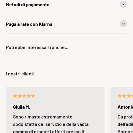
Metodi di pagamento
Paga a rate con Klarna
Giulia M.
Antonio
Sono rimasta estremamente
Da prof
soddisfatta del servizio e della vasta
dell'edi
gamma di prodotti offerti presso il
Borgo s