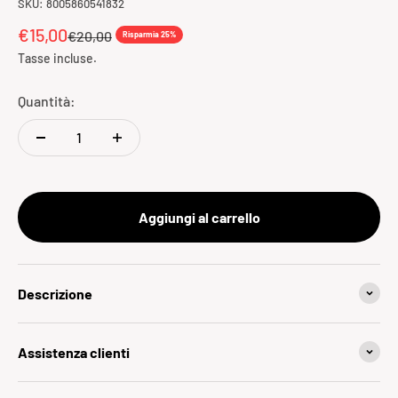
SKU: 8005860541832
Prezzo scontato
€15,00
Prezzo
€20,00
Risparmia 25%
Tasse incluse.
Quantità:
Aggiungi al carrello
Descrizione
Assistenza clienti