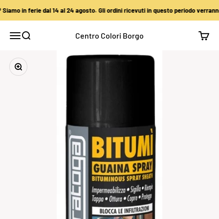
Vai al contenuto
amo in ferie dal 14 al 24 agosto. Gli ordini ricevuti in questo periodo verranno
Centro Colori Borgo
Apri il menu di navigazione
Mostra il menu di ricerca
Mostra
Ingrandisci immagine