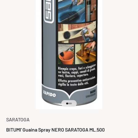
Vai all'articolo 1
Vai all'articolo 2
Vai all'articolo 3
SARATOGA
BITUMI' Guaina Spray NERO SARATOGA ML.500