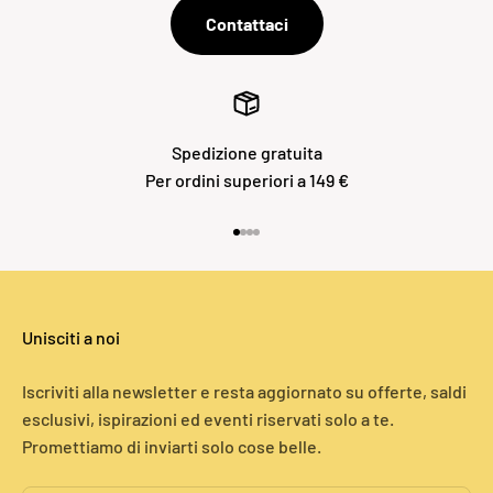
Contattaci
Spedizione gratuita
Per ordini superiori a 149 €
Vai all'articolo 1
Vai all'articolo 2
Vai all'articolo 3
Vai all'articolo 4
Unisciti a noi
Iscriviti alla newsletter e resta aggiornato su offerte, saldi
esclusivi, ispirazioni ed eventi riservati solo a te.
Promettiamo di inviarti solo cose belle.