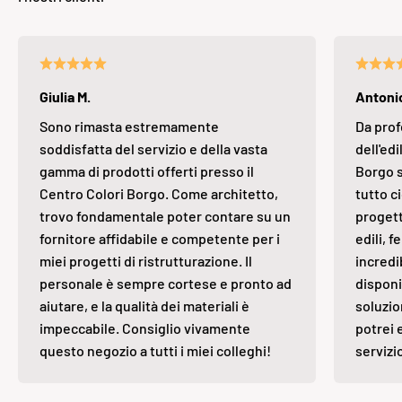
Giulia M.
Antonio
Sono rimasta estremamente
Da prof
soddisfatta del servizio e della vasta
dell'edi
gamma di prodotti offerti presso il
Borgo s
Centro Colori Borgo. Come architetto,
tutto ci
trovo fondamentale poter contare su un
progett
fornitore affidabile e competente per i
edili, 
miei progetti di ristrutturazione. Il
incredi
personale è sempre cortese e pronto ad
disponi
aiutare, e la qualità dei materiali è
soluzio
impeccabile. Consiglio vivamente
potrei 
questo negozio a tutti i miei colleghi!
servizi