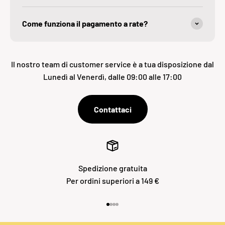
Come funziona il pagamento a rate?
Il nostro team di customer service è a tua disposizione dal
Lunedì al Venerdì, dalle 09:00 alle 17:00
Contattaci
Spedizione gratuita
Per ordini superiori a 149 €
Vai all'articolo 1
Vai all'articolo 2
Vai all'articolo 3
Vai all'articolo 4