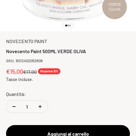
Vai all'articolo 1
Vai all'articolo 2
Vai all'articolo 3
NOVECENTO PAINT
Novecento Paint 500ML VERDE OLIVA
SKU: 8012402092806
Prezzo scontato
€15,00
Prezzo
€17,00
Risparmia 12%
Tasse incluse.
Quantità:
Aggiungi al carrello