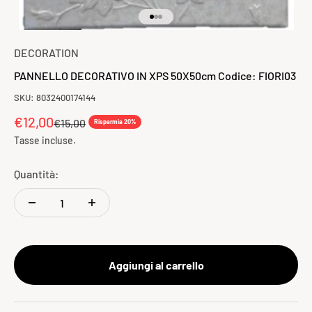
Vai all'articolo 1
Vai all'articolo 2
Vai all'articolo 3
DECORATION
PANNELLO DECORATIVO IN XPS 50X50cm Codice: FIORI03
SKU: 8032400174144
Prezzo scontato
€12,00
Prezzo
€15,00
Risparmia 20%
Tasse incluse.
Quantità:
Aggiungi al carrello