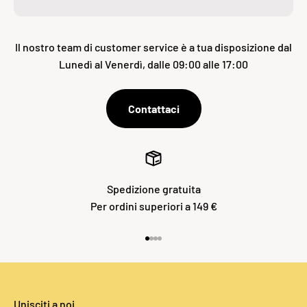
Il nostro team di customer service è a tua disposizione dal
Lunedì al Venerdì, dalle 09:00 alle 17:00
Contattaci
Spedizione gratuita
Per ordini superiori a 149 €
Vai all'articolo 1
Vai all'articolo 2
Vai all'articolo 3
Vai all'articolo 4
Unisciti a noi