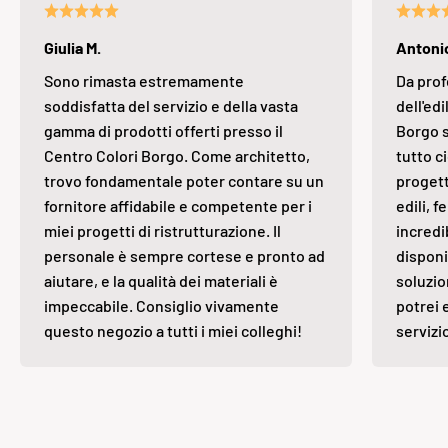
Giulia M.
Antonio
Sono rimasta estremamente
Da prof
soddisfatta del servizio e della vasta
dell'edi
gamma di prodotti offerti presso il
Borgo s
Centro Colori Borgo. Come architetto,
tutto ci
trovo fondamentale poter contare su un
progett
fornitore affidabile e competente per i
edili, 
miei progetti di ristrutturazione. Il
incredi
personale è sempre cortese e pronto ad
disponi
aiutare, e la qualità dei materiali è
soluzio
impeccabile. Consiglio vivamente
potrei 
questo negozio a tutti i miei colleghi!
servizi