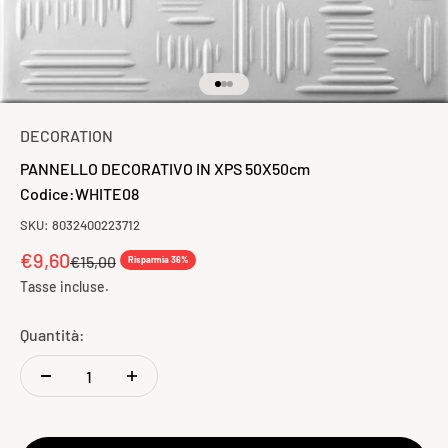
Vai all'articolo 1
Vai all'articolo 2
Vai all'articolo 3
DECORATION
PANNELLO DECORATIVO IN XPS 50X50cm
Codice:WHITE08
SKU: 8032400223712
Prezzo scontato
€9,60
Prezzo
€15,00
Risparmia 36%
Tasse incluse.
Quantità: