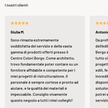
Giulia M.
Antonio
Sono rimasta estremamente
Da prof
soddisfatta del servizio e della vasta
dell'edi
gamma di prodotti offerti presso il
Borgo s
Centro Colori Borgo. Come architetto,
tutto ci
trovo fondamentale poter contare su un
progett
fornitore affidabile e competente per i
edili, 
miei progetti di ristrutturazione. Il
incredi
personale è sempre cortese e pronto ad
disponi
aiutare, e la qualità dei materiali è
soluzio
impeccabile. Consiglio vivamente
potrei 
questo negozio a tutti i miei colleghi!
servizi