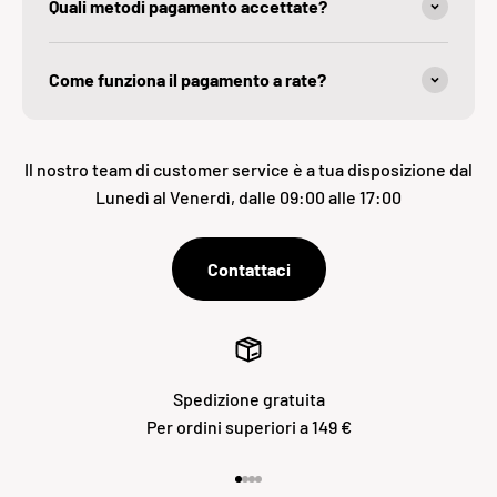
Quali metodi pagamento accettate?
Come funziona il pagamento a rate?
Il nostro team di customer service è a tua disposizione dal
Lunedì al Venerdì, dalle 09:00 alle 17:00
Contattaci
Spedizione gratuita
Per ordini superiori a 149 €
Vai all'articolo 1
Vai all'articolo 2
Vai all'articolo 3
Vai all'articolo 4