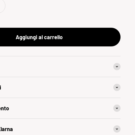
Aggiungi al carrello
i
ento
Klarna