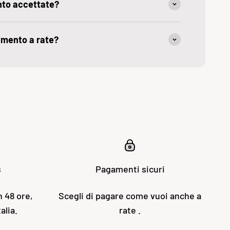
nto accettate?
amento a rate?
s
Pagamenti sicuri
n 48 ore,
Scegli di pagare come vuoi anche a
alia.
rate .