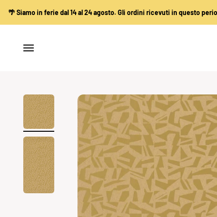
Vai al contenuto
n ferie dal 14 al 24 agosto. Gli ordini ricevuti in questo periodo verranno
Apri il menu di navigazione