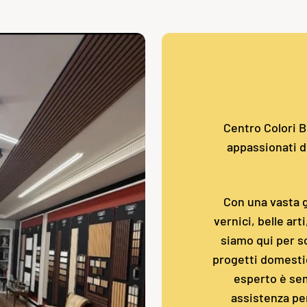
Centro Colori Bo
appassionati de
Con una vasta g
vernici, belle art
siamo qui per so
progetti domestic
esperto è sem
assistenza pe