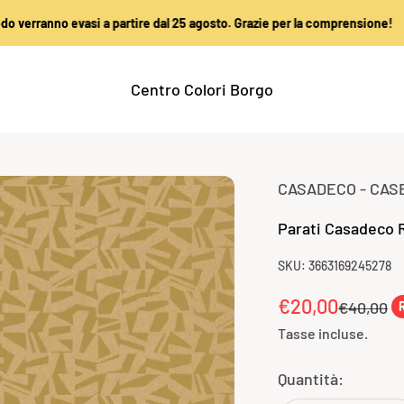
 evasi a partire dal 25 agosto. Grazie per la comprensione!
Centro Colori Borgo
CASADECO - CAS
Parati Casadeco 
SKU: 3663169245278
Prezzo sconta
€20,00
Prezzo
€40,00
Tasse incluse.
Quantità: