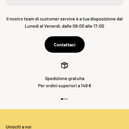
Il nostro team di customer service è a tua disposizione dal
Lunedì al Venerdì, dalle 09:00 alle 17:00
Contattaci
Spedizione gratuita
Per ordini superiori a 149 €
Vai all'articolo 1
Vai all'articolo 2
Vai all'articolo 3
Vai all'articolo 4
Unisciti a noi