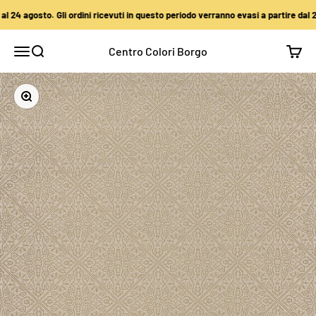
Vai al contenuto
24 agosto. Gli ordini ricevuti in questo periodo verranno evasi a partire dal 25 
Centro Colori Borgo
Apri il menu di navigazione
Mostra il menu di ricerca
Mostra
Ingrandisci immagine