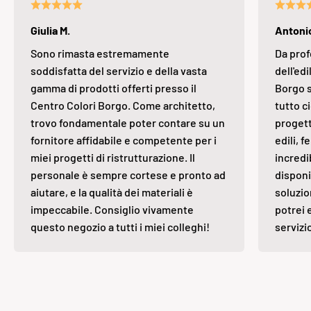
Giulia M.
Antonio
Sono rimasta estremamente
Da prof
soddisfatta del servizio e della vasta
dell'edi
gamma di prodotti offerti presso il
Borgo s
Centro Colori Borgo. Come architetto,
tutto ci
trovo fondamentale poter contare su un
progett
fornitore affidabile e competente per i
edili, 
miei progetti di ristrutturazione. Il
incredi
personale è sempre cortese e pronto ad
disponi
aiutare, e la qualità dei materiali è
soluzio
impeccabile. Consiglio vivamente
potrei 
questo negozio a tutti i miei colleghi!
servizi