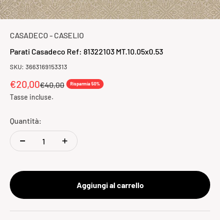
CASADECO - CASELIO
Parati Casadeco Ref: 81322103 MT.10.05x0.53
SKU: 3663169153313
Prezzo scontato
€20,00
Prezzo
€40,00
Risparmia 50%
Tasse incluse.
Quantità:
Aggiungi al carrello