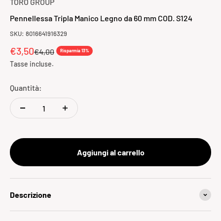
TORO GROUP
Pennellessa Tripla Manico Legno da 60 mm COD. S124
SKU: 8016641916329
Prezzo scontato
€3,50
Prezzo
€4,00
Risparmia 13%
Tasse incluse.
Quantità:
Aggiungi al carrello
Descrizione