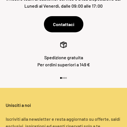
Lunedì al Venerdì, dalle 09:00 alle 17:00
Contattaci
Spedizione gratuita
Per ordini superiori a 149 €
Vai all'articolo 1
Vai all'articolo 2
Vai all'articolo 3
Vai all'articolo 4
Unisciti a noi
Iscriviti alla newsletter e resta aggiornato su offerte, saldi
esclusivi, ispirazioni ed eventi riservati solo a te.