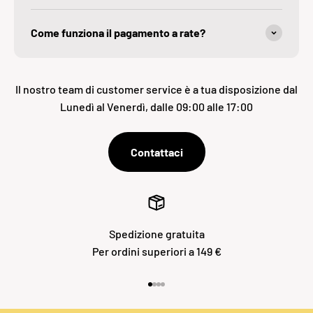
Come funziona il pagamento a rate?
Il nostro team di customer service è a tua disposizione dal
Lunedì al Venerdì, dalle 09:00 alle 17:00
Contattaci
Spedizione gratuita
Per ordini superiori a 149 €
Vai all'articolo 1
Vai all'articolo 2
Vai all'articolo 3
Vai all'articolo 4