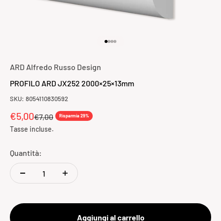
Vai all'articolo 1
Vai all'articolo 2
Vai all'articolo 3
Vai all'articolo 4
ARD Alfredo Russo Design
PROFILO ARD JX252 2000×25×13mm
SKU: 8054110830592
Prezzo scontato
€5,00
Prezzo
€7,00
Risparmia 29%
Tasse incluse.
Quantità:
Aggiungi al carrello