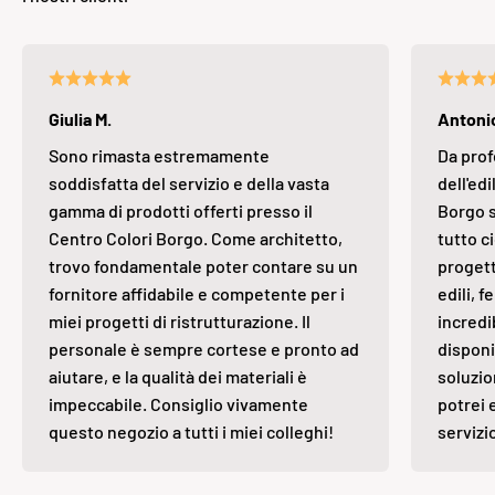
Giulia M.
Antonio
Sono rimasta estremamente
Da prof
soddisfatta del servizio e della vasta
dell'edi
gamma di prodotti offerti presso il
Borgo s
Centro Colori Borgo. Come architetto,
tutto ci
trovo fondamentale poter contare su un
progett
fornitore affidabile e competente per i
edili, 
miei progetti di ristrutturazione. Il
incredi
personale è sempre cortese e pronto ad
disponi
aiutare, e la qualità dei materiali è
soluzio
impeccabile. Consiglio vivamente
potrei 
questo negozio a tutti i miei colleghi!
servizi