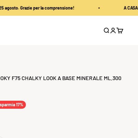
. Grazie per la comprensione!
A CASA TUA IN 48
Mostra il menu
Mostra acc
Mostra il
OKY F75 CHALKY LOOK A BASE MINERALE ML.300
to
sparmia 17%