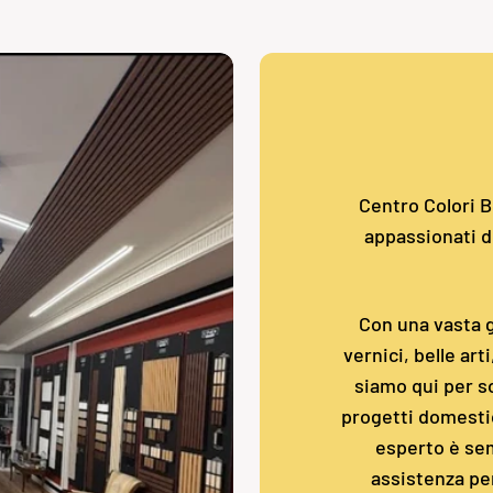
Centro Colori Bo
appassionati de
Con una vasta g
vernici, belle art
siamo qui per so
progetti domestic
esperto è sem
assistenza pe