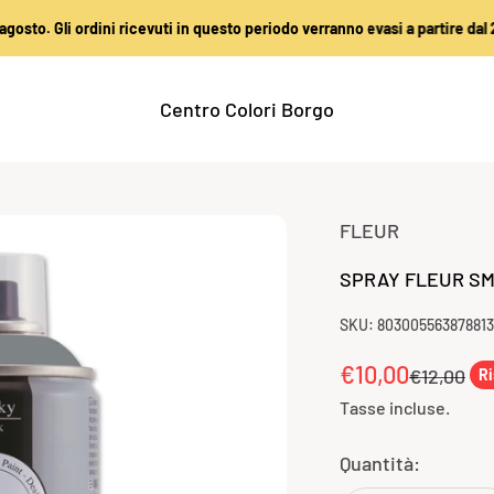
i ordini ricevuti in questo periodo verranno evasi a partire dal 25 agosto
Centro Colori Borgo
FLEUR
SPRAY FLEUR SM
SKU: 803005563878813
Prezzo sconta
€10,00
Prezzo
€12,00
Ri
Tasse incluse.
Quantità: