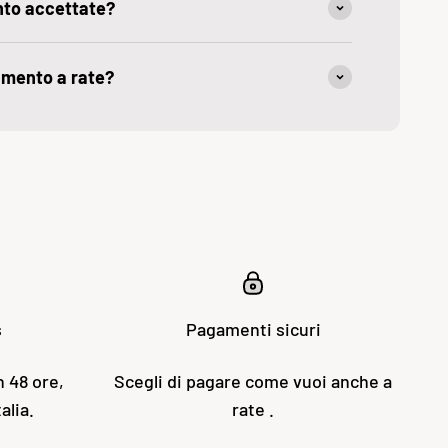
nto accettate?
amento a rate?
s
Pagamenti sicuri
n 48 ore,
Scegli di pagare come vuoi anche a
alia.
rate .