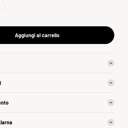
Aggiungi al carrello
i
ento
Klarna