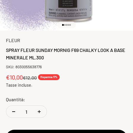
Vai all'articolo 1
Vai all'articolo 2
Vai all'articolo 3
Vai all'articolo 4
Vai all'articolo 5
FLEUR
SPRAY FLEUR SUNDAY MORNIG F69 CHALKY LOOK A BASE
MINERALE ML.300
SKU: 8030055638776
Prezzo scontato
€10,00
Prezzo
€12,00
Risparmia 17%
Tasse incluse.
Quantità: