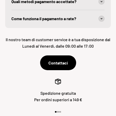
Quali metodi pagamento accettate?
Come funziona il pagamento a rate?
Il nostro team di customer service è a tua disposizione dal
Lunedì al Venerdì, dalle 09:00 alle 17:00
Contattaci
Spedizione gratuita
Per ordini superiori a 149 €
Vai all'articolo 1
Vai all'articolo 2
Vai all'articolo 3
Vai all'articolo 4