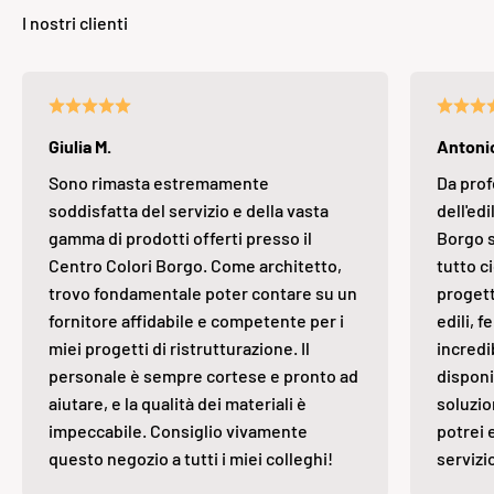
Giulia M.
Antonio
Sono rimasta estremamente
Da prof
soddisfatta del servizio e della vasta
dell'edi
gamma di prodotti offerti presso il
Borgo s
Centro Colori Borgo. Come architetto,
tutto ci
trovo fondamentale poter contare su un
progett
fornitore affidabile e competente per i
edili, 
miei progetti di ristrutturazione. Il
incredi
personale è sempre cortese e pronto ad
disponi
aiutare, e la qualità dei materiali è
soluzio
impeccabile. Consiglio vivamente
potrei 
questo negozio a tutti i miei colleghi!
servizi