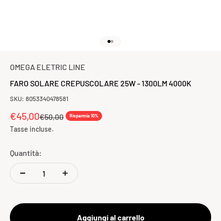
Vai all'articolo 1
Vai all'articolo 2
OMEGA ELETRIC LINE
FARO SOLARE CREPUSCOLARE 25W - 1300LM 4000K
SKU: 8053340478581
Prezzo scontato
€45,00
Prezzo
€50,00
Risparmia 10%
Tasse incluse.
Quantità:
Aggiungi al carrello