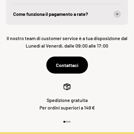
Come funziona il pagamento a rate?
Il nostro team di customer service è a tua disposizione dal
Lunedì al Venerdì, dalle 09:00 alle 17:00
Contattaci
Spedizione gratuita
Per ordini superiori a 149 €
Vai all'articolo 1
Vai all'articolo 2
Vai all'articolo 3
Vai all'articolo 4