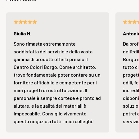
Giulia M.
Antonio
Sono rimasta estremamente
Da prof
soddisfatta del servizio e della vasta
dell'edi
gamma di prodotti offerti presso il
Borgo s
Centro Colori Borgo. Come architetto,
tutto ci
trovo fondamentale poter contare su un
progett
fornitore affidabile e competente per i
edili, 
miei progetti di ristrutturazione. Il
incredi
personale è sempre cortese e pronto ad
disponi
aiutare, e la qualità dei materiali è
soluzio
impeccabile. Consiglio vivamente
potrei 
questo negozio a tutti i miei colleghi!
servizi