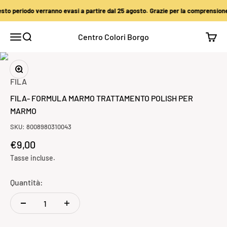
Vai al contenuto
uesto periodo verranno evasi a partire dal 25 agosto. Grazie per la comprensione!
Centro Colori Borgo
Apri il menu di navigazione
Mostra il menu di ricerca
Mostra
Ingrandisci immagine
FILA
FILA- FORMULA MARMO TRATTAMENTO POLISH PER
MARMO
SKU: 8008980310043
Prezzo scontato
€9,00
Tasse incluse.
Quantità: