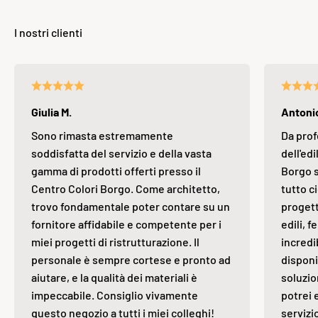
Giulia M.
Antonio
Sono rimasta estremamente
Da prof
soddisfatta del servizio e della vasta
dell'edi
gamma di prodotti offerti presso il
Borgo s
Centro Colori Borgo. Come architetto,
tutto ci
trovo fondamentale poter contare su un
progett
fornitore affidabile e competente per i
edili, 
miei progetti di ristrutturazione. Il
incredi
personale è sempre cortese e pronto ad
disponi
aiutare, e la qualità dei materiali è
soluzio
impeccabile. Consiglio vivamente
potrei 
questo negozio a tutti i miei colleghi!
servizi