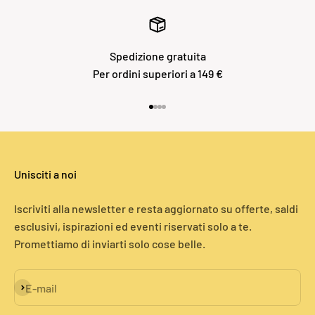
Spedizione gratuita
Per ordini superiori a 149 €
Vai all'articolo 1
Vai all'articolo 2
Vai all'articolo 3
Vai all'articolo 4
Unisciti a noi
Iscriviti alla newsletter e resta aggiornato su offerte, saldi
esclusivi, ispirazioni ed eventi riservati solo a te.
Promettiamo di inviarti solo cose belle.
Iscriviti alla newsletter
E-mail