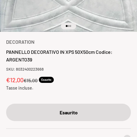
Vai all'articolo 1
Vai all'articolo 2
Vai all'articolo 3
DECORATION
PANNELLO DECORATIVO IN XPS 50X50cm Codice:
ARGENTO39
SKU: 8032400223668
Prezzo scontato
€12,00
Prezzo
€15,00
Esaurito
Tasse incluse.
Esaurito