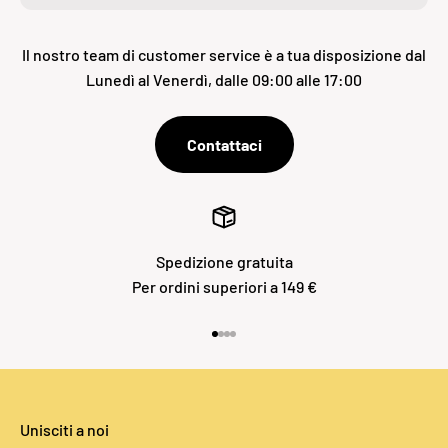
Il nostro team di customer service è a tua disposizione dal
Lunedì al Venerdì, dalle 09:00 alle 17:00
Contattaci
Spedizione gratuita
Per ordini superiori a 149 €
Vai all'articolo 1
Vai all'articolo 2
Vai all'articolo 3
Vai all'articolo 4
Unisciti a noi