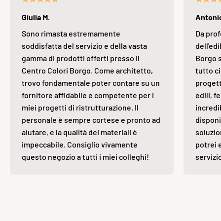
Giulia M.
Antonio
Sono rimasta estremamente
Da prof
soddisfatta del servizio e della vasta
dell'edi
gamma di prodotti offerti presso il
Borgo s
Centro Colori Borgo. Come architetto,
tutto ci
trovo fondamentale poter contare su un
progett
fornitore affidabile e competente per i
edili, 
miei progetti di ristrutturazione. Il
incredi
personale è sempre cortese e pronto ad
disponi
aiutare, e la qualità dei materiali è
soluzio
impeccabile. Consiglio vivamente
potrei 
questo negozio a tutti i miei colleghi!
servizi