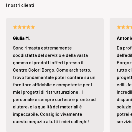
Giulia M.
Antonio
Sono rimasta estremamente
Da prof
soddisfatta del servizio e della vasta
dell'edi
gamma di prodotti offerti presso il
Borgo s
Centro Colori Borgo. Come architetto,
tutto ci
trovo fondamentale poter contare su un
progett
fornitore affidabile e competente per i
edili, 
miei progetti di ristrutturazione. Il
incredi
personale è sempre cortese e pronto ad
disponi
aiutare, e la qualità dei materiali è
soluzio
impeccabile. Consiglio vivamente
potrei 
questo negozio a tutti i miei colleghi!
servizi