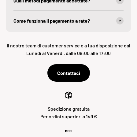
Quali metodi pagamento accettate?
Come funziona il pagamento a rate?
Il nostro team di customer service è a tua disposizione dal
Lunedì al Venerdì, dalle 09:00 alle 17:00
Contattaci
Spedizione gratuita
Per ordini superiori a 149 €
Vai all'articolo 1
Vai all'articolo 2
Vai all'articolo 3
Vai all'articolo 4