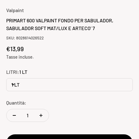
Valpaint
PRIMART 600 VALPAINT FONDO PER SABULADOR,
SABULADOR SOFT MAT/LUX E ARTECO’ 7
SKU: 8028614026522
Prezzo scontato
€13,99
Tasse incluse.
LITRI:
1 LT
1 LT
Quantità: