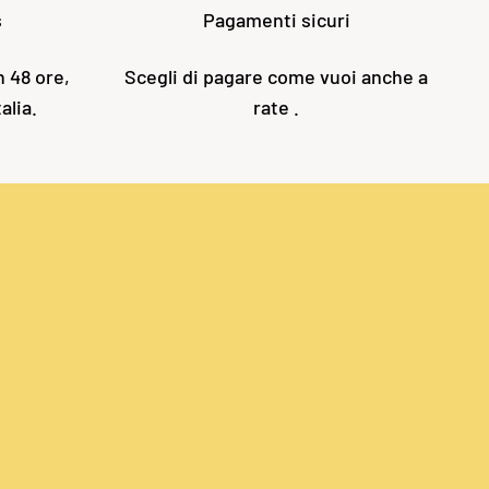
s
Pagamenti sicuri
n 48 ore,
Scegli di pagare come vuoi anche a
alia.
rate .