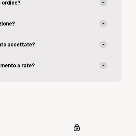
o ordine?
zione?
nto accettate?
amento a rate?