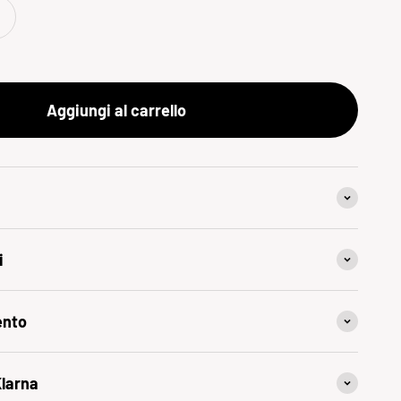
Aggiungi al carrello
i
ento
Klarna