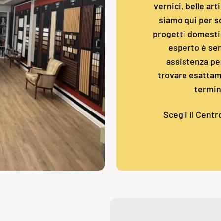
vernici, belle art
siamo qui per so
progetti domestic
esperto è sem
assistenza pe
trovare esattame
termin
Scegli il Centr