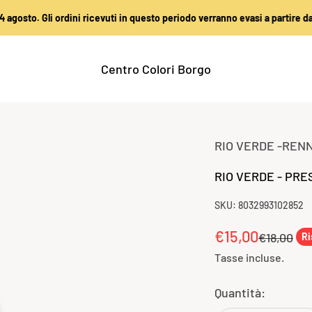
Gli ordini ricevuti in questo periodo verranno evasi a partire dal 25 agos
Centro Colori Borgo
RIO VERDE -REN
RIO VERDE - PRE
SKU: 8032993102852
Prezzo sconta
€15,00
Prezzo
€18,00
Ri
Tasse incluse.
Quantità: