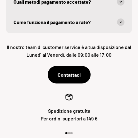
Quali metodi pagamento accettate?
Come funziona il pagamento a rate?
Il nostro team di customer service è a tua disposizione dal
Lunedì al Venerdì, dalle 09:00 alle 17:00
Contattaci
Spedizione gratuita
Per ordini superiori a 149 €
Vai all'articolo 1
Vai all'articolo 2
Vai all'articolo 3
Vai all'articolo 4