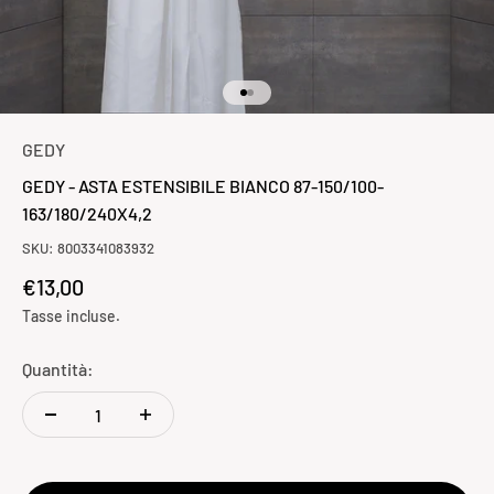
Vai all'articolo 1
Vai all'articolo 2
GEDY
GEDY - ASTA ESTENSIBILE BIANCO 87-150/100-
163/180/240X4,2
SKU: 8003341083932
Prezzo scontato
€13,00
Tasse incluse.
Quantità: