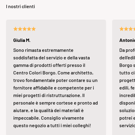
Giulia M.
Antonio
Sono rimasta estremamente
Da prof
soddisfatta del servizio e della vasta
dell'edi
gamma di prodotti offerti presso il
Borgo s
Centro Colori Borgo. Come architetto,
tutto ci
trovo fondamentale poter contare su un
progett
fornitore affidabile e competente per i
edili, 
miei progetti di ristrutturazione. Il
incredi
personale è sempre cortese e pronto ad
disponi
aiutare, e la qualità dei materiali è
soluzio
impeccabile. Consiglio vivamente
potrei 
questo negozio a tutti i miei colleghi!
servizi