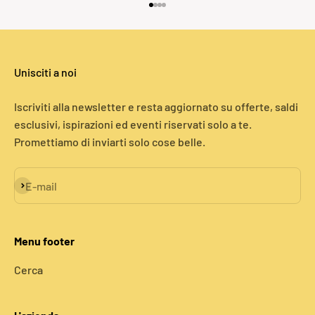
Vai all'articolo 1
Vai all'articolo 2
Vai all'articolo 3
Vai all'articolo 4
Unisciti a noi
Iscriviti alla newsletter e resta aggiornato su offerte, saldi
esclusivi, ispirazioni ed eventi riservati solo a te.
Promettiamo di inviarti solo cose belle.
Iscriviti alla newsletter
E-mail
Menu footer
Cerca