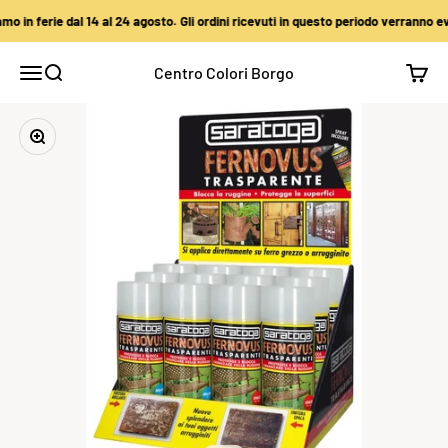
Vai al contenuto
 in ferie dal 14 al 24 agosto. Gli ordini ricevuti in questo periodo verranno eva
Centro Colori Borgo
Apri il menu di navigazione
Mostra il menu di ricerca
Mostra
Ingrandisci immagine