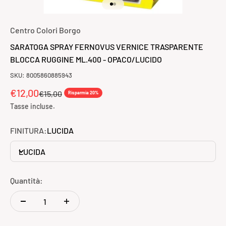
Vai all'articolo 1
Vai all'articolo 2
Centro Colori Borgo
SARATOGA SPRAY FERNOVUS VERNICE TRASPARENTE
BLOCCA RUGGINE ML.400 - OPACO/LUCIDO
SKU: 8005860885943
Prezzo scontato
€12,00
Prezzo
€15,00
Risparmia 20%
Tasse incluse.
FINITURA:
LUCIDA
LUCIDA
Quantità: