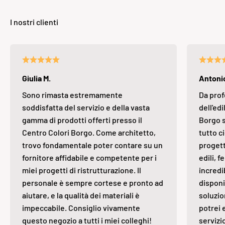
Giulia M.
Antonio
Sono rimasta estremamente
Da prof
soddisfatta del servizio e della vasta
dell'edi
gamma di prodotti offerti presso il
Borgo s
Centro Colori Borgo. Come architetto,
tutto ci
trovo fondamentale poter contare su un
progett
fornitore affidabile e competente per i
edili, 
miei progetti di ristrutturazione. Il
incredi
personale è sempre cortese e pronto ad
disponi
aiutare, e la qualità dei materiali è
soluzio
impeccabile. Consiglio vivamente
potrei 
questo negozio a tutti i miei colleghi!
servizi