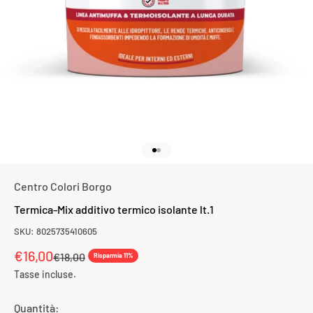
Vai all'articolo 1
Vai all'articolo 2
Centro Colori Borgo
Termica-Mix additivo termico isolante lt.1
SKU: 8025735410605
Prezzo scontato
€16,00
Prezzo
€18,00
Risparmia 11%
Tasse incluse.
Quantità: