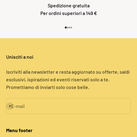
Spedizione gratuita
Per ordini superiori a 149 €
Vai all'articolo 1
Vai all'articolo 2
Vai all'articolo 3
Vai all'articolo 4
Unisciti a noi
Iscriviti alla newsletter e resta aggiornato su offerte, saldi
esclusivi, ispirazioni ed eventi riservati solo a te.
Promettiamo di inviarti solo cose belle.
Iscriviti alla newsletter
E-mail
Menu footer