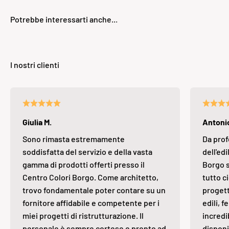
Giulia M.
Antonio
Sono rimasta estremamente
Da prof
soddisfatta del servizio e della vasta
dell'edi
gamma di prodotti offerti presso il
Borgo s
Centro Colori Borgo. Come architetto,
tutto ci
trovo fondamentale poter contare su un
progett
fornitore affidabile e competente per i
edili, 
miei progetti di ristrutturazione. Il
incredi
personale è sempre cortese e pronto ad
disponi