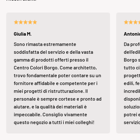
Giulia M.
Antonio
Sono rimasta estremamente
Da prof
soddisfatta del servizio e della vasta
dell'edi
gamma di prodotti offerti presso il
Borgo s
Centro Colori Borgo. Come architetto,
tutto ci
trovo fondamentale poter contare su un
progett
fornitore affidabile e competente per i
edili, 
miei progetti di ristrutturazione. Il
incredi
personale è sempre cortese e pronto ad
disponi
aiutare, e la qualità dei materiali è
soluzio
impeccabile. Consiglio vivamente
potrei 
questo negozio a tutti i miei colleghi!
servizi