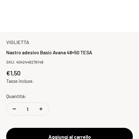
VIGLIETTA
Nastro adesivo Basic Avana 48×50 TESA
SKU: 4042448276148
Prezzo scontato
€1,50
Tasse incluse.
Quantità:
Aggiungi al carrello