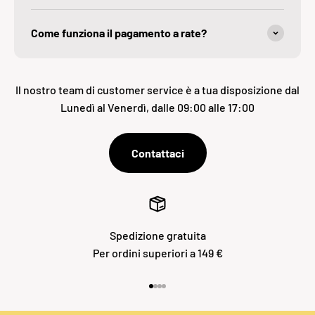
Come funziona il pagamento a rate?
Il nostro team di customer service è a tua disposizione dal
Lunedì al Venerdì, dalle 09:00 alle 17:00
Contattaci
Spedizione gratuita
Per ordini superiori a 149 €
Vai all'articolo 1
Vai all'articolo 2
Vai all'articolo 3
Vai all'articolo 4